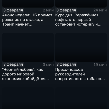
3 февраля
3 февраля
2 мин
24 мин
Анонс недели: ЦБ примет
Курс дня. Заражённая
решение по ставке, а
нефть: кто первый
Трамп начнёт
остановит истерику и
предвыборную гонку
почему ОПЕК лучше не
вмешиваться
3 февраля
3 февраля
3 мин
19 мин
"Черный лебедь": как
Пресс-подход
дорого мировой
руководителей
экономике обойдётся
оперативного штаба по
изоляция Поднебесной
борьбе с коронавирусом