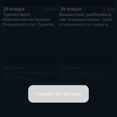
29 января
29 января
19 мин
1 мин
"Сделка века",
Вышинский: разберёмся,
обреченная на провал.
как Украина меняет своё
Очередной опус Трампа.
отношение к истории и
Жанр: политическая
почему
фантастика
29 января
29 января
2 мин
6 мин
На ком ответственность?
Ухань, борись! Как
Михаил Мишустин
выживают заточённые в
распределил обязанности
вирусном Китае?
вице-премьеров
Показать все выпуски