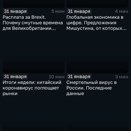
31 января
31 января
5 мин
4 мин
Расплата за Brexit.
Глобальная экономика в
Почему смутные времена
цифре. Предложения
для Великобритании
Мишустина, от которых
только начинаются
ЕАЭС не сможет
отказаться
31 января
31 января
10 мин
3 мин
Итоги недели: китайский
Смертельный вирус в
коронавирус поглощает
России. Последние
рынки
данные