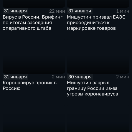
31 января
31 января
22 мин
1 мин
Вирус в России. Брифинг
Мишустин призвал ЕАЭС
по итогам заседания
присоединиться к
оперативного штаба
маркировке товаров
31 января
30 января
2 мин
2 мин
Коронавирус проник в
Мишустин закрыл
Россию
границу России из-за
угрозы коронавируса