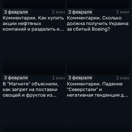
3 февраля
3 февраля
2 мин
2 мин
Комментарии. Как купить
Комментарии. Сколько
акции нефтяных
должна получить Украина
компаний и разделить их
за сбитый Boeing?
доход
3 февраля
3 февраля
1 мин
3 мин
В "Магните" объяснили,
Комментарии. Падение
как запрет на поставки
"Северстали" и
овощей и фруктов из
негативная тенденция для
Китая отразится на ценах
бизнеса Apple