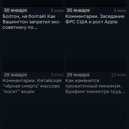
30 января
30 января
5 мин
3 мин
Болтон, не болтай! Как
Комментарии. Заседание
Вашингтон запретил экс-
ФРС США и рост Apple
советнику по
безопасности делиться
воспоминаниями
29 января
29 января
3 мин
13 мин
Комментарии. Китайская
Как изменится
"чёрная смерть" массово
прожиточный минимум.
"косит" акции
Брифинг министра труда
и соцзащиты Антона
Котякова