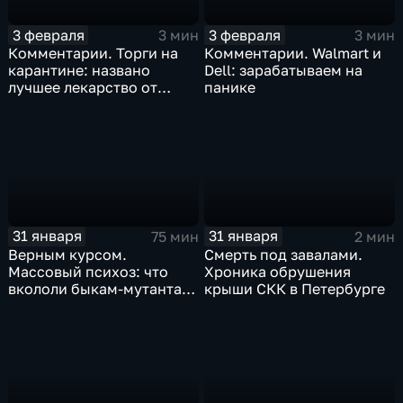
3 февраля
3 февраля
3 мин
3 мин
Комментарии. Торги на
Комментарии. Walmart и
карантине: названо
Dell: зарабатываем на
лучшее лекарство от
панике
коррекции
31 января
31 января
75 мин
2 мин
Верным курсом.
Смерть под завалами.
Массовый психоз: что
Хроника обрушения
вкололи быкам-мутантам,
крыши СКК в Петербурге
когда рухнет доллар и
почему месть Китая
станет страшнее вируса