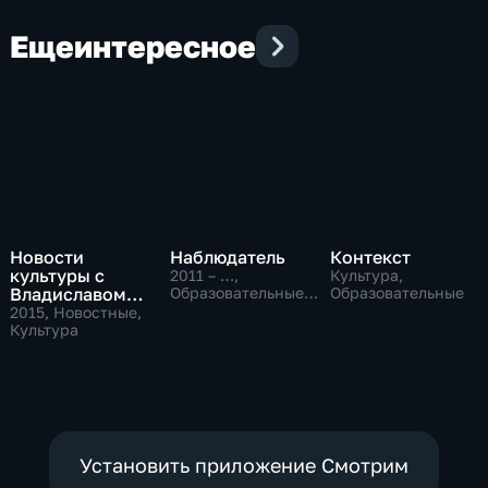
Еще
интересное
Новости
Наблюдатель
Контекст
культуры с
2011 – …
,
Культура,
Владиславом
Образовательные,
Образовательные
Культура
Флярковским
2015
, Новостные,
Культура
Установить приложение Смотрим