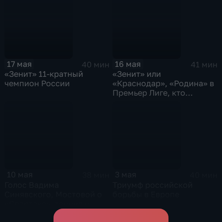
битва баскетбольного
ЦСКА
17 мая
16 мая
40 мин
41 мин
«Зенит» 11-кратный
«Зенит» или
чемпион России
«Краснодар», «Родина» в
Премьер Лиге, кто
возглавит ЦСКА
10 мая
3 мая
38 мин
40 мин
Голос Вадима
Триумф российской
Синявского, Мостовой о
борьбы в Европе
«Спартаке», теннис и
сенсация в UFC