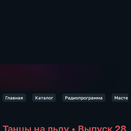
Главная
Каталог
Радиопрограмма
Мастер
Танцы на льду
•
Выпуск 28