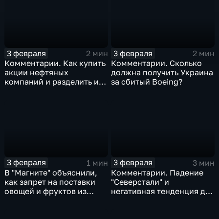
3 февраля
3 февраля
2 мин
2 мин
Комментарии. Как купить
Комментарии. Сколько
акции нефтяных
должна получить Украина
компаний и разделить их
за сбитый Boeing?
доход
3 февраля
3 февраля
1 мин
3 мин
В "Магните" объяснили,
Комментарии. Падение
как запрет на поставки
"Северстали" и
овощей и фруктов из
негативная тенденция для
Китая отразится на ценах
бизнеса Apple