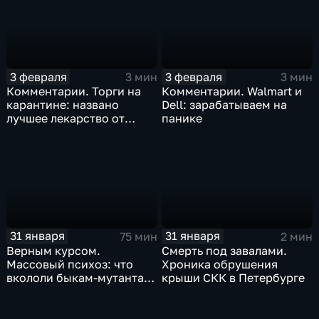
3 февраля
3 февраля
3 мин
3 мин
Комментарии. Торги на
Комментарии. Walmart и
карантине: названо
Dell: зарабатываем на
лучшее лекарство от
панике
коррекции
31 января
31 января
75 мин
2 мин
Верным курсом.
Смерть под завалами.
Массовый психоз: что
Хроника обрушения
вкололи быкам-мутантам,
крыши СКК в Петербурге
когда рухнет доллар и
почему месть Китая
станет страшнее вируса