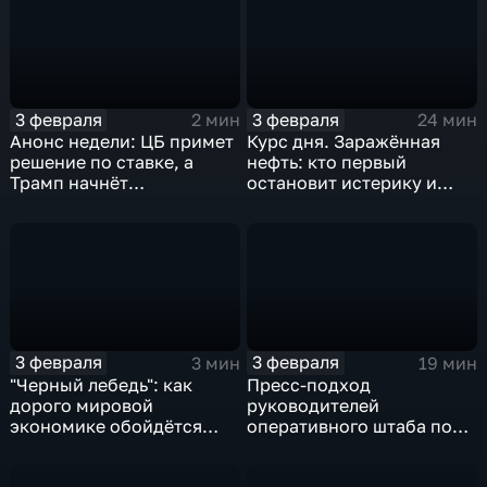
3 февраля
3 февраля
2 мин
24 мин
Анонс недели: ЦБ примет
Курс дня. Заражённая
решение по ставке, а
нефть: кто первый
Трамп начнёт
остановит истерику и
предвыборную гонку
почему ОПЕК лучше не
вмешиваться
3 февраля
3 февраля
3 мин
19 мин
"Черный лебедь": как
Пресс-подход
дорого мировой
руководителей
экономике обойдётся
оперативного штаба по
изоляция Поднебесной
борьбе с коронавирусом