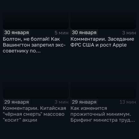
30 января
30 января
5 мин
3 мин
Болтон, не болтай! Как
Комментарии. Заседание
Вашингтон запретил экс-
ФРС США и рост Apple
советнику по
безопасности делиться
воспоминаниями
29 января
29 января
3 мин
13 мин
Комментарии. Китайская
Как изменится
"чёрная смерть" массово
прожиточный минимум.
"косит" акции
Брифинг министра труда
и соцзащиты Антона
Котякова