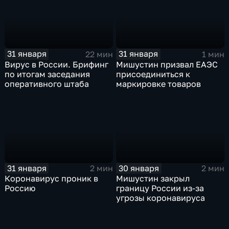
31 января
31 января
22 мин
1 мин
Вирус в России. Брифинг
Мишустин призвал ЕАЭС
по итогам заседания
присоединиться к
оперативного штаба
маркировке товаров
31 января
30 января
2 мин
2 мин
Коронавирус проник в
Мишустин закрыл
Россию
границу России из-за
угрозы коронавируса