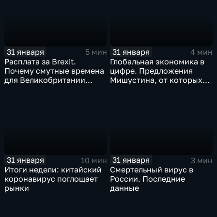
31 января
31 января
5 мин
4 мин
Расплата за Brexit.
Глобальная экономика в
Почему смутные времена
цифре. Предложения
для Великобритании
Мишустина, от которых
только начинаются
ЕАЭС не сможет
отказаться
31 января
31 января
10 мин
3 мин
Итоги недели: китайский
Смертельный вирус в
коронавирус поглощает
России. Последние
рынки
данные