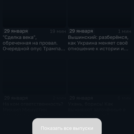
29 января
29 января
19 мин
1 мин
"Сделка века",
Вышинский: разберёмся,
обреченная на провал.
как Украина меняет своё
Очередной опус Трампа.
отношение к истории и
Жанр: политическая
почему
фантастика
29 января
29 января
2 мин
6 мин
На ком ответственность?
Ухань, борись! Как
Михаил Мишустин
выживают заточённые в
распределил обязанности
вирусном Китае?
вице-премьеров
Показать все выпуски