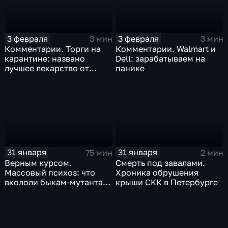
3 февраля
3 февраля
3 мин
3 мин
Комментарии. Торги на
Комментарии. Walmart и
карантине: названо
Dell: зарабатываем на
лучшее лекарство от
панике
коррекции
31 января
31 января
75 мин
2 мин
Верным курсом.
Смерть под завалами.
Массовый психоз: что
Хроника обрушения
вкололи быкам-мутантам,
крыши СКК в Петербурге
когда рухнет доллар и
почему месть Китая
станет страшнее вируса