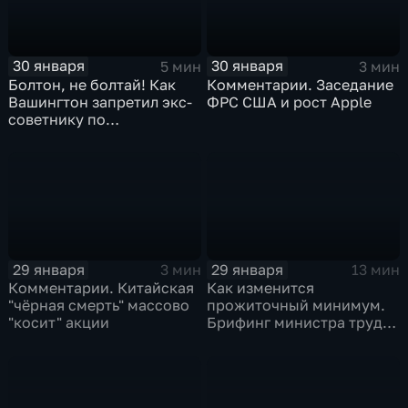
30 января
30 января
5 мин
3 мин
Болтон, не болтай! Как
Комментарии. Заседание
Вашингтон запретил экс-
ФРС США и рост Apple
советнику по
безопасности делиться
воспоминаниями
29 января
29 января
3 мин
13 мин
Комментарии. Китайская
Как изменится
"чёрная смерть" массово
прожиточный минимум.
"косит" акции
Брифинг министра труда
и соцзащиты Антона
Котякова