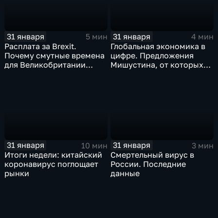
31 января
31 января
5 мин
4 мин
Расплата за Brexit.
Глобальная экономика в
Почему смутные времена
цифре. Предложения
для Великобритании
Мишустина, от которых
только начинаются
ЕАЭС не сможет
отказаться
31 января
31 января
10 мин
3 мин
Итоги недели: китайский
Смертельный вирус в
коронавирус поглощает
России. Последние
рынки
данные