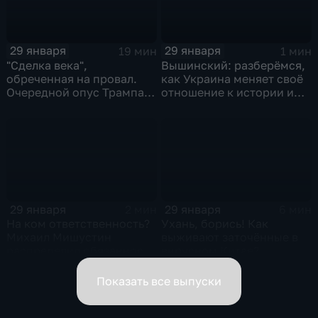
29 января
29 января
19 мин
1 мин
"Сделка века",
Вышинский: разберёмся,
обреченная на провал.
как Украина меняет своё
Очередной опус Трампа.
отношение к истории и
Жанр: политическая
почему
фантастика
29 января
29 января
2 мин
6 мин
На ком ответственность?
Ухань, борись! Как
Михаил Мишустин
выживают заточённые в
распределил обязанности
вирусном Китае?
вице-премьеров
Показать все выпуски