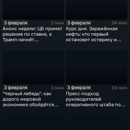
3 февраля
3 февраля
2 мин
24 мин
Анонс недели: ЦБ примет
Курс дня. Заражённая
решение по ставке, а
нефть: кто первый
Трамп начнёт
остановит истерику и
предвыборную гонку
почему ОПЕК лучше не
вмешиваться
3 февраля
3 февраля
3 мин
19 мин
"Черный лебедь": как
Пресс-подход
дорого мировой
руководителей
экономике обойдётся
оперативного штаба по
изоляция Поднебесной
борьбе с коронавирусом