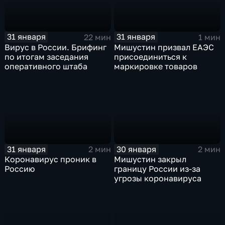
31 января
31 января
22 мин
1 мин
Вирус в России. Брифинг
Мишустин призвал ЕАЭС
по итогам заседания
присоединиться к
оперативного штаба
маркировке товаров
31 января
30 января
2 мин
2 мин
Коронавирус проник в
Мишустин закрыл
Россию
границу России из-за
угрозы коронавируса