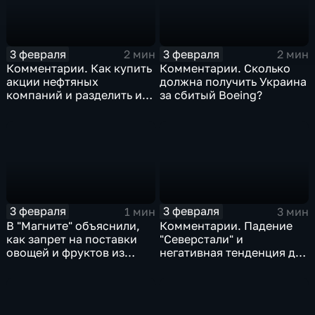
3 февраля
3 февраля
2 мин
2 мин
Комментарии. Как купить
Комментарии. Сколько
акции нефтяных
должна получить Украина
компаний и разделить их
за сбитый Boeing?
доход
3 февраля
3 февраля
1 мин
3 мин
В "Магните" объяснили,
Комментарии. Падение
как запрет на поставки
"Северстали" и
овощей и фруктов из
негативная тенденция для
Китая отразится на ценах
бизнеса Apple