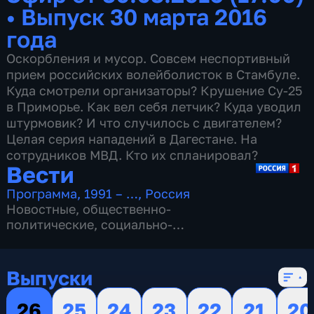
•
Выпуск 30 марта 2016
года
Оскорбления и мусор. Совсем неспортивный
прием российских волейболисток в Стамбуле.
Куда смотрели организаторы? Крушение Су-25
в Приморье. Как вел себя летчик? Куда уводил
штурмовик? И что случилось с двигателем?
Целая серия нападений в Дагестане. На
сотрудников МВД. Кто их спланировал?
Вести
Программа
,
1991 – …
,
Россия
Новостные
,
общественно-
политические
,
социально-
экономические
,
16 сезонов, 13149 выпусков
Выпуски
26
25
24
23
22
21
20