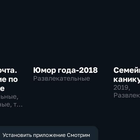
очта.
Юмор года-2018
Семей
е по
Развлекательные
каник
ке
2019
,
Развлек
льные,
ые, тВ
Установить приложение Смотрим