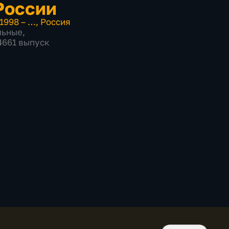
России
1998 – …
,
Россия
льные
,
 4661 выпуск