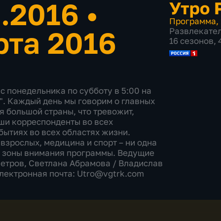
3.2016
•
Утро 
Программа
,
рта 2016
Развлекате
16 сезонов,
с понедельника по субботу в 5:00 на
". Каждый день мы говорим о главных
я большой страны, что тревожит,
аши корреспонденты во всех
бытиях во всех областях жизни.
взрослых, медицина и спорт – ни одна
е зоны внимания программы. Ведущие
етров, Светлана Абрамова​ / Владислав
Электронная почта: Utro@vgtrk.com