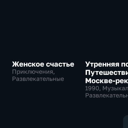
Женское счастье
Утренняя п
Приключения,
Путешестви
Развлекательные
Москве-ре
1990
, Музыка
Развлекательн
СССР