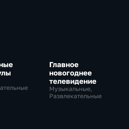
ные
Главное
улы
новогоднее
телевидение
ательные
Музыкальные,
Развлекательные