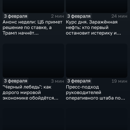
3 февраля
3 февраля
2 мин
24 мин
Анонс недели: ЦБ примет
Курс дня. Заражённая
решение по ставке, а
нефть: кто первый
Трамп начнёт
остановит истерику и
предвыборную гонку
почему ОПЕК лучше не
вмешиваться
3 февраля
3 февраля
3 мин
19 мин
"Черный лебедь": как
Пресс-подход
дорого мировой
руководителей
экономике обойдётся
оперативного штаба по
изоляция Поднебесной
борьбе с коронавирусом