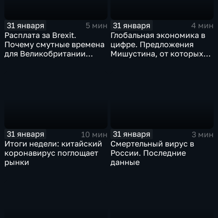
31 января
31 января
5 мин
4 мин
Расплата за Brexit.
Глобальная экономика в
Почему смутные времена
цифре. Предложения
для Великобритании
Мишустина, от которых
только начинаются
ЕАЭС не сможет
отказаться
31 января
31 января
10 мин
3 мин
Итоги недели: китайский
Смертельный вирус в
коронавирус поглощает
России. Последние
рынки
данные