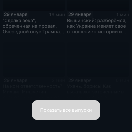
29 января
29 января
19 мин
1 мин
"Сделка века",
Вышинский: разберёмся,
обреченная на провал.
как Украина меняет своё
Очередной опус Трампа.
отношение к истории и
Жанр: политическая
почему
фантастика
29 января
29 января
2 мин
6 мин
На ком ответственность?
Ухань, борись! Как
Михаил Мишустин
выживают заточённые в
распределил обязанности
вирусном Китае?
вице-премьеров
Показать все выпуски