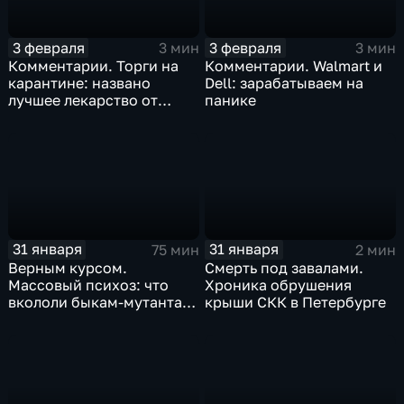
3 февраля
3 февраля
3 мин
3 мин
Комментарии. Торги на
Комментарии. Walmart и
карантине: названо
Dell: зарабатываем на
лучшее лекарство от
панике
коррекции
31 января
31 января
75 мин
2 мин
Верным курсом.
Смерть под завалами.
Массовый психоз: что
Хроника обрушения
вкололи быкам-мутантам,
крыши СКК в Петербурге
когда рухнет доллар и
почему месть Китая
станет страшнее вируса