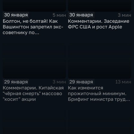
30 января
30 января
5 мин
3 мин
Болтон, не болтай! Как
Комментарии. Заседание
Вашингтон запретил экс-
ФРС США и рост Apple
советнику по
безопасности делиться
воспоминаниями
29 января
29 января
3 мин
13 мин
Комментарии. Китайская
Как изменится
"чёрная смерть" массово
прожиточный минимум.
"косит" акции
Брифинг министра труда
и соцзащиты Антона
Котякова