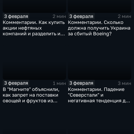
3 февраля
3 февраля
2 мин
2 мин
Комментарии. Как купить
Комментарии. Сколько
акции нефтяных
должна получить Украина
компаний и разделить их
за сбитый Boeing?
доход
3 февраля
3 февраля
1 мин
3 мин
В "Магните" объяснили,
Комментарии. Падение
как запрет на поставки
"Северстали" и
овощей и фруктов из
негативная тенденция для
Китая отразится на ценах
бизнеса Apple