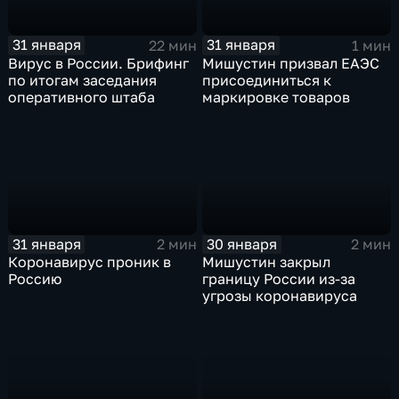
31 января
31 января
22 мин
1 мин
Вирус в России. Брифинг
Мишустин призвал ЕАЭС
по итогам заседания
присоединиться к
оперативного штаба
маркировке товаров
31 января
30 января
2 мин
2 мин
Коронавирус проник в
Мишустин закрыл
Россию
границу России из-за
угрозы коронавируса