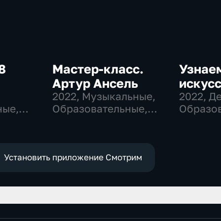
8
Мастер-класс.
Узнае
Артур Ансель
искусс
,
2022
, Музыкальные,
2022
, Д
ные,
Образовательные,
Образов
развлекательные
развлек
Установить приложение Смотрим