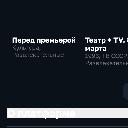
Перед премьерой
Театр + TV. 
Культура,
марта
Развлекательные
1993
, ТВ СССР
Развлекатель
общество
О платформе