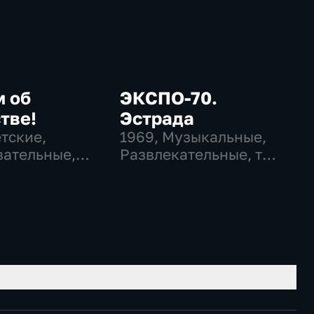
м об
ЭКСПО-70.
тве!
Эстрада
етские,
1969
, Музыкальные,
ательные,
Развлекательные, тВ
ательные
СССР