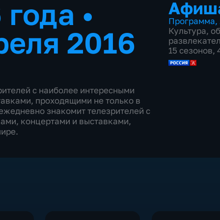
6 года
•
Афиш
Программа
,
реля 2016
Культура
,
о
развлекате
15 сезонов,
ителей с наиболее интересными
авками, проходящими не только в
 ежедневно знакомит телезрителей с
ами, концертами и выставками,
мире.