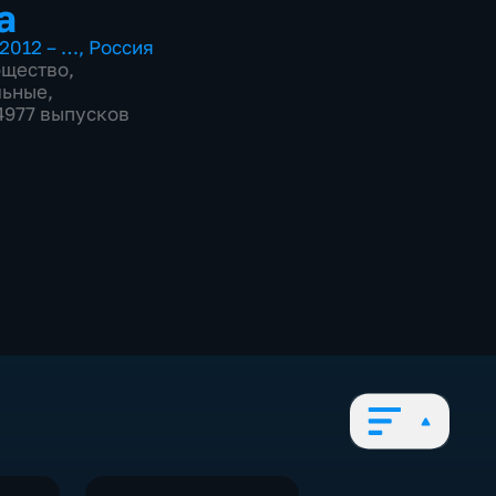
а
2012 – …
,
Россия
бщество
,
льные
,
 4977 выпусков