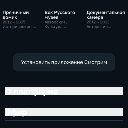
Пряничный
Век Русского
Документальная
домик
музея
камера
2012 – 2025
,
Авторские,
2012 – 2023
,
Исторические,
Культура,
Авторские,
Культура,
образовательные
Культура,
образовательные
образовательные
Установить приложение Смотрим
О платформе
Эфир