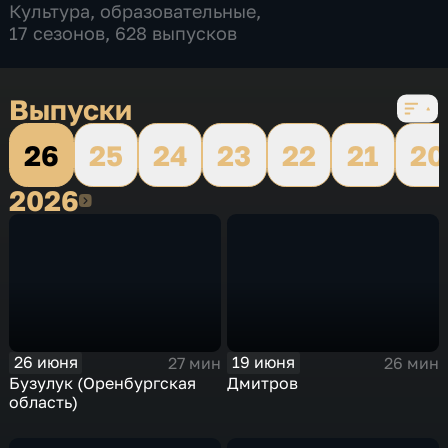
Культура
,
образовательные
,
17 сезонов, 628 выпусков
Выпуски
26
25
24
23
22
21
20
2026
2026
26 июня
19 июня
27 мин
26 мин
Бузулук (Оренбургская
Дмитров
область)