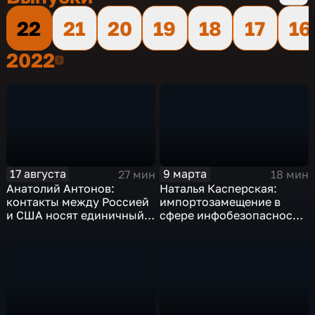
22
21
20
19
18
17
16
2022
2022
17 августа
9 марта
27 мин
18 мин
Анатолий Антонов:
Наталья Касперская:
контакты между Россией
импортозамещение в
и США носят единичный
сфере инфобезопасности
характер
в РФ почти полное