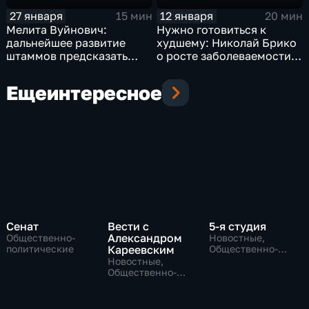
27 января
12 января
15 мин
20 мин
Мелита Вуйнович:
Нужно готовиться к
дальнейшее развитие
худшему: Николай Брико
штаммов предсказать
о росте заболеваемости
невозможно
ковидом
Еще
интересное
Сенат
Вести с
5-я студия
Александром
Общественно-
Новостные,
политические
Кареевским
Общественно-
политические
Новостные,
Общественно-
политические