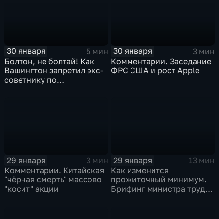
30 января
30 января
5 мин
3 мин
Болтон, не болтай! Как
Комментарии. Заседание
Вашингтон запретил экс-
ФРС США и рост Apple
советнику по
безопасности делиться
воспоминаниями
29 января
29 января
3 мин
13 мин
Комментарии. Китайская
Как изменится
"чёрная смерть" массово
прожиточный минимум.
"косит" акции
Брифинг министра труда
и соцзащиты Антона
Котякова