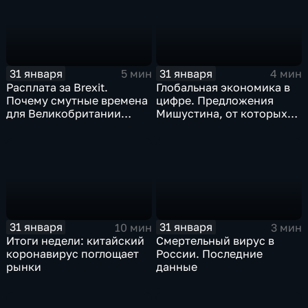
31 января
31 января
5 мин
4 мин
Расплата за Brexit.
Глобальная экономика в
Почему смутные времена
цифре. Предложения
для Великобритании
Мишустина, от которых
только начинаются
ЕАЭС не сможет
отказаться
31 января
31 января
10 мин
3 мин
Итоги недели: китайский
Смертельный вирус в
коронавирус поглощает
России. Последние
рынки
данные