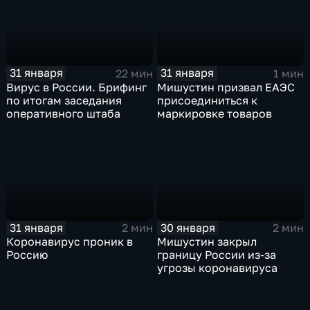
31 января
31 января
22 мин
1 мин
Вирус в России. Брифинг
Мишустин призвал ЕАЭС
по итогам заседания
присоединиться к
оперативного штаба
маркировке товаров
31 января
30 января
2 мин
2 мин
Коронавирус проник в
Мишустин закрыл
Россию
границу России из-за
угрозы коронавируса