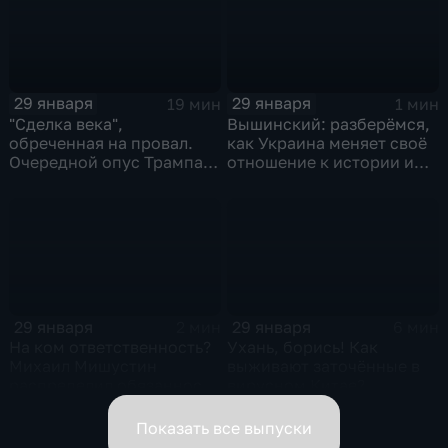
29 января
29 января
19 мин
1 мин
"Сделка века",
Вышинский: разберёмся,
обреченная на провал.
как Украина меняет своё
Очередной опус Трампа.
отношение к истории и
Жанр: политическая
почему
фантастика
29 января
29 января
2 мин
6 мин
На ком ответственность?
Ухань, борись! Как
Михаил Мишустин
выживают заточённые в
распределил обязанности
вирусном Китае?
вице-премьеров
Показать все выпуски