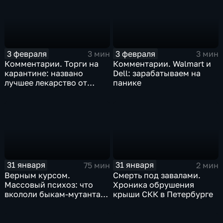
3 февраля
3 февраля
3 мин
3 мин
Комментарии. Торги на
Комментарии. Walmart и
карантине: названо
Dell: зарабатываем на
лучшее лекарство от
панике
коррекции
31 января
31 января
75 мин
2 мин
Верным курсом.
Смерть под завалами.
Массовый психоз: что
Хроника обрушения
вкололи быкам-мутантам,
крыши СКК в Петербурге
когда рухнет доллар и
почему месть Китая
станет страшнее вируса