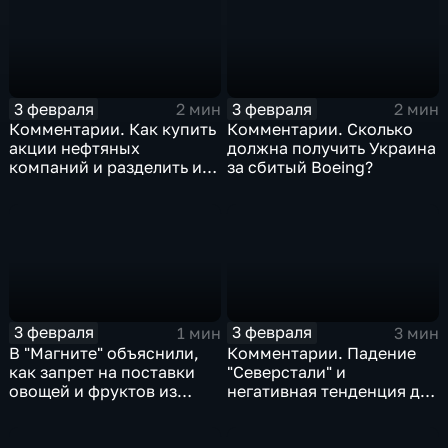
3 февраля
3 февраля
2 мин
2 мин
Комментарии. Как купить
Комментарии. Сколько
акции нефтяных
должна получить Украина
компаний и разделить их
за сбитый Boeing?
доход
3 февраля
3 февраля
1 мин
3 мин
В "Магните" объяснили,
Комментарии. Падение
как запрет на поставки
"Северстали" и
овощей и фруктов из
негативная тенденция для
Китая отразится на ценах
бизнеса Apple