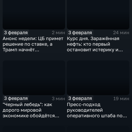
3 февраля
3 февраля
2 мин
24 мин
Анонс недели: ЦБ примет
Курс дня. Заражённая
решение по ставке, а
нефть: кто первый
Трамп начнёт
остановит истерику и
предвыборную гонку
почему ОПЕК лучше не
вмешиваться
3 февраля
3 февраля
3 мин
19 мин
"Черный лебедь": как
Пресс-подход
дорого мировой
руководителей
экономике обойдётся
оперативного штаба по
изоляция Поднебесной
борьбе с коронавирусом