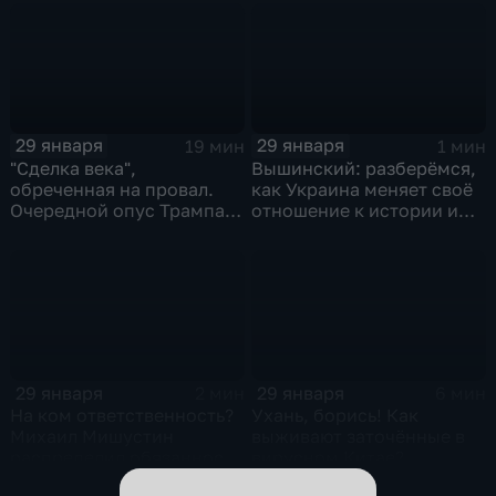
Котякова
29 января
29 января
19 мин
1 мин
"Сделка века",
Вышинский: разберёмся,
обреченная на провал.
как Украина меняет своё
Очередной опус Трампа.
отношение к истории и
Жанр: политическая
почему
фантастика
29 января
29 января
2 мин
6 мин
На ком ответственность?
Ухань, борись! Как
Михаил Мишустин
выживают заточённые в
распределил обязанности
вирусном Китае?
вице-премьеров