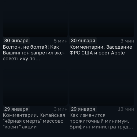
30 января
30 января
5 мин
3 мин
Болтон, не болтай! Как
Комментарии. Заседание
Вашингтон запретил экс-
ФРС США и рост Apple
советнику по
безопасности делиться
воспоминаниями
29 января
29 января
3 мин
13 мин
Комментарии. Китайская
Как изменится
"чёрная смерть" массово
прожиточный минимум.
"косит" акции
Брифинг министра труда
и соцзащиты Антона