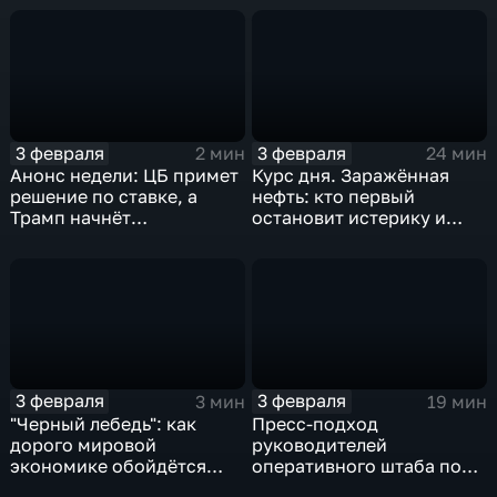
3 февраля
3 февраля
2 мин
24 мин
Анонс недели: ЦБ примет
Курс дня. Заражённая
решение по ставке, а
нефть: кто первый
Трамп начнёт
остановит истерику и
предвыборную гонку
почему ОПЕК лучше не
вмешиваться
3 февраля
3 февраля
3 мин
19 мин
"Черный лебедь": как
Пресс-подход
дорого мировой
руководителей
экономике обойдётся
оперативного штаба по
изоляция Поднебесной
борьбе с коронавирусом