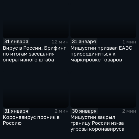
31 января
31 января
22 мин
1 мин
Вирус в России. Брифинг
Мишустин призвал ЕАЭС
по итогам заседания
присоединиться к
оперативного штаба
маркировке товаров
31 января
30 января
2 мин
2 мин
Коронавирус проник в
Мишустин закрыл
Россию
границу России из-за
угрозы коронавируса