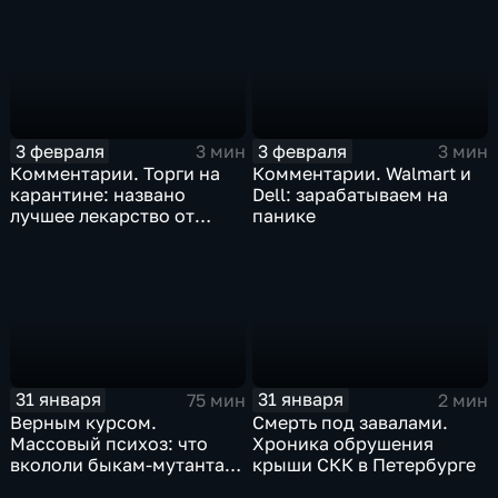
3 февраля
3 февраля
3 мин
3 мин
Комментарии. Торги на
Комментарии. Walmart и
карантине: названо
Dell: зарабатываем на
лучшее лекарство от
панике
коррекции
31 января
31 января
75 мин
2 мин
Верным курсом.
Смерть под завалами.
Массовый психоз: что
Хроника обрушения
вкололи быкам-мутантам,
крыши СКК в Петербурге
когда рухнет доллар и