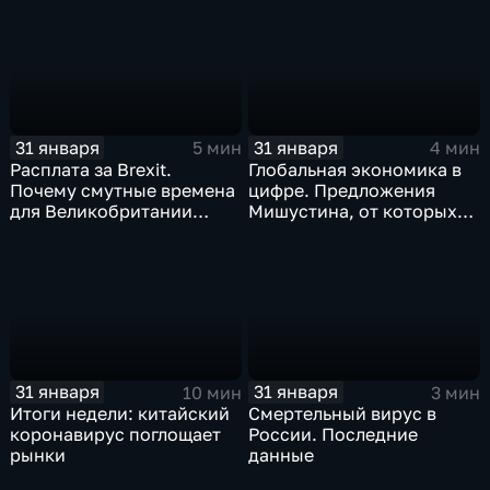
почему месть Китая
станет страшнее вируса
31 января
31 января
5 мин
4 мин
Расплата за Brexit.
Глобальная экономика в
Почему смутные времена
цифре. Предложения
для Великобритании
Мишустина, от которых
только начинаются
ЕАЭС не сможет
отказаться
31 января
31 января
10 мин
3 мин
Итоги недели: китайский
Смертельный вирус в
коронавирус поглощает
России. Последние
рынки
данные