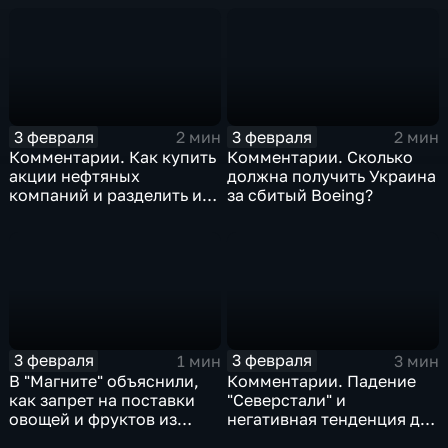
3 февраля
3 февраля
2 мин
2 мин
Комментарии. Как купить
Комментарии. Сколько
акции нефтяных
должна получить Украина
компаний и разделить их
за сбитый Boeing?
доход
3 февраля
3 февраля
1 мин
3 мин
В "Магните" объяснили,
Комментарии. Падение
как запрет на поставки
"Северстали" и
овощей и фруктов из
негативная тенденция для
Китая отразится на ценах
бизнеса Apple