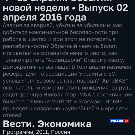
новой недели
•
Выпуск 02
апреля 2016 года
Авария за аварией, убытки за убытками: как
добиться максимальной безопасности при
работе в шахтах и при этом не потерять в
рентабельности? Обратный ченч на билет:
мигрантам не останется ничего иного, как
только пропеть "Аривидерчи" Старому свету.
Демократичная вы наша! В Голландии назначен
референдум по ассоциации Украины с ЕС:
услышит ли Евросоюз глас народа? "АвтоВАЗ"
окончательно изменит стиль вождения: за руль
сядет француз Николя Мор. M&A в гостиничном
бизнесе: слияние Marriott и Starwood Hotels
приведет к созданию крупнейшей в мире сети
отелей.
Вести. Экономика
Программа
,
2011
,
Россия