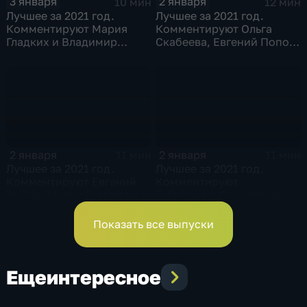
3 января
2 января
10 мин
12 мин
Лучшее за 2021 год.
Лучшее за 2021 год.
Комментируют Мария
Комментируют Ольга
Гладких и Владимир
Скабеева, Евгений Попов
Стогниенко
и Виктор Майгуров
2 января
2 января
11 мин
11 мин
Лучшее за 2021 год.
Лучшее за 2021 год.
Комментируют Евгений
Комментируют
Рыбов, Мария Гладких и
Губерниев, Стогниенко и
Владимир Жириновский
Анна Сень
Показать все выпуски
Еще
интересное