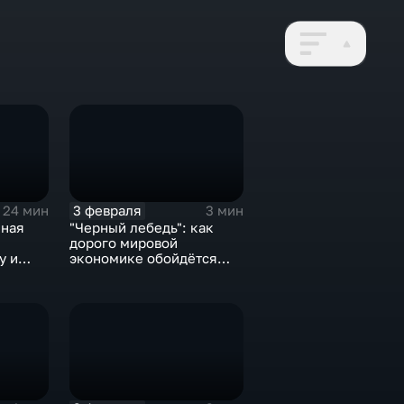
3 февраля
24 мин
3 мин
нная
"Черный лебедь": как
дорого мировой
у и
экономике обойдётся
е не
изоляция Поднебесной