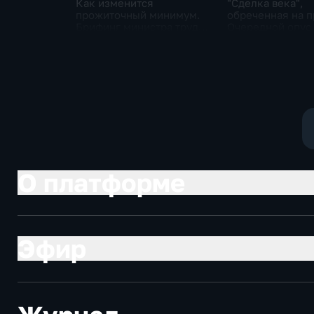
Как изменится
"Сделка века",
прожиточный минимум.
обреченная на п
Брифинг министра труда
Очередной опус
и соцзащиты Антона
Жанр: политиче
Котякова
фантастика
О платформе
Эфир