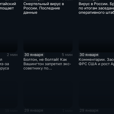
итайский
Смертельный вирус в
Вирус в России. Б
глощает
России. Последние
по итогам заседан
данные
оперативного шта
30 января
30 января
2 мин
5 мин
ыл
Болтон, не болтай! Как
Комментарии. Зас
из-за
Вашингтон запретил экс-
ФРС США и рост A
ируса
советнику по
безопасности делиться
воспоминаниями
29 января
29 января
19 мин
1 мин