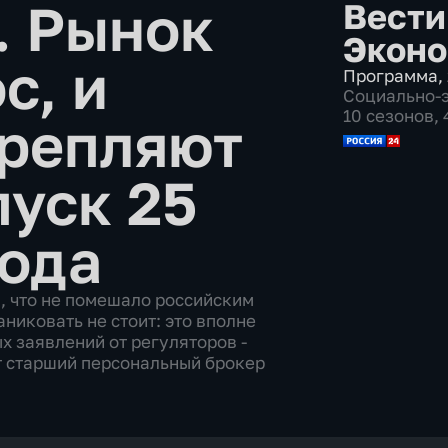
. Рынок
Вести
Эконо
с, и
Программа
,
Социально-
10 сезонов,
крепляют
уск 25
года
, что не помешало российским
никовать не стоит: это вполне
 заявлений от регуляторов -
т старший персональный брокер