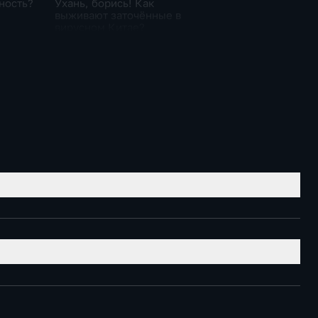
ность?
Ухань, борись! Как
выживают заточённые в
вирусном Китае?