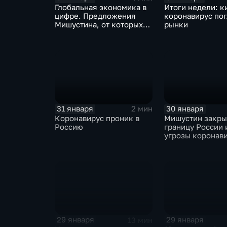
Глобальная экономика в
Итоги недели: к
цифре. Предложения
коронавирус по
Мишустина, от которых
рынки
ЕАЭС не сможет
отказаться
31 января
30 января
2 мин
Коронавирус проник в
Мишустин закр
Россию
границу России 
угрозы коронав
29 января
29 января
13 мин