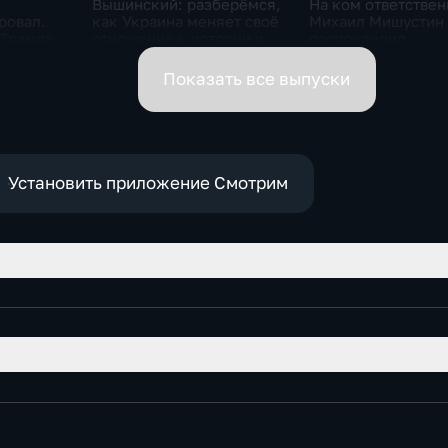
Вышинский: разберёмся,
На ком ответствен
ровал.
как Украина меняет своё
Михаил Мишустин
 Трампа.
отношение к истории и
распределил
ская
почему
обязанности вице-
премьеров
Показать все выпуски
Установить приложение Смотрим