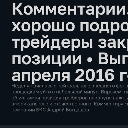
Комментарии
хорошо подро
трейдеры за
позиции
•
Вып
апреля 2016 
Неделя началась с нейтрального внешнего фона
площадкам уйти в небольшой минус. Впрочем, па
объяснимая позиция трейдеров накануне важных
американского и отечественного. Комментируе
компании БКС Андрей Богдашов.