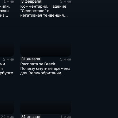
3 февраля
1 мин
3 мин
нили,
Комментарии. Падение
тавки
"Северстали" и
 из
негативная тенденция
а ценах
для бизнеса Apple
31 января
2 мин
5 мин
ми.
Расплата за Brexit.
ия
Почему смутные времена
рбурге
для Великобритании
только начинаются
31 января
22 мин
1 мин