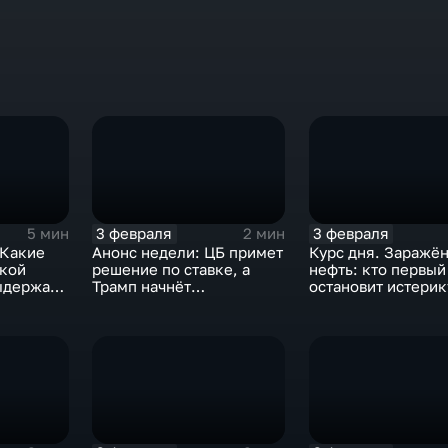
3 февраля
3 февраля
5 мин
2 мин
 Какие
Анонс недели: ЦБ примет
Курс дня. Заражё
ской
решение по ставке, а
нефть: кто первый
ыдержат
Трамп начнёт
остановит истерик
предвыборную гонку
почему ОПЕК лучш
вмешиваться