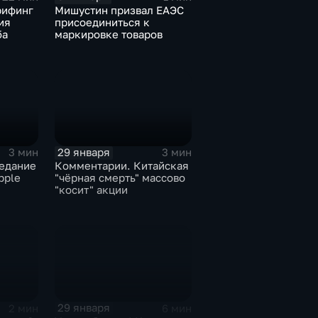
рифинг
Мишустин призвал ЕАЭС
ия
присоединиться к
ба
маркировке товаров
29 января
3 мин
3 мин
едание
Комментарии. Китайская
pple
"чёрная смерть" массово
"косит" акции
29 января
2 мин
6 мин