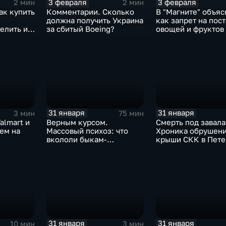
3 февраля
3 февраля
2 мин
2 мин
ак купить
Комментарии. Сколько
В "Магните" объяс
должна получить Украина
как запрет на пос
елить их
за сбитый Boeing?
овощей и фруктов
Китая отразится н
31 января
31 января
3 мин
75 мин
almart и
Верным курсом.
Смерть под завала
аем на
Массовый психоз: что
Хроника обрушен
вкололи быкам-
крыши СКК в Пете
мутантам, когда рухнет
доллар и почему месть
Китая станет страшнее
вируса
31 января
31 января
10 мин
3 мин