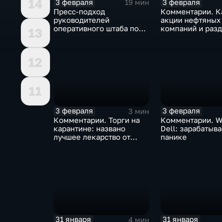
14
3 февраля
3 февраля
19 мин
Пресс-подход
Комментарии. К
руководителей
акции нефтяных
оперативного штаба по
компаний и разд
13
борьбе с коронавирусом
доход
12
11
3 февраля
3 февраля
3 мин
Комментарии. Торги на
Комментарии. W
карантине: названо
Dell: зарабатыв
лучшее лекарство от
панике
коррекции
31 января
31 января
4 мин