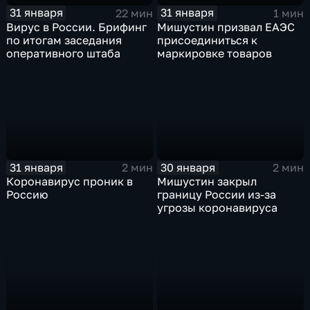
31 января
31 января
22 мин
1 мин
Вирус в России. Брифинг
Мишустин призвал ЕАЭС
по итогам заседания
присоединиться к
оперативного штаба
маркировке товаров
31 января
30 января
2 мин
2 мин
Коронавирус проник в
Мишустин закрыл
Россию
границу России из-за
угрозы коронавируса