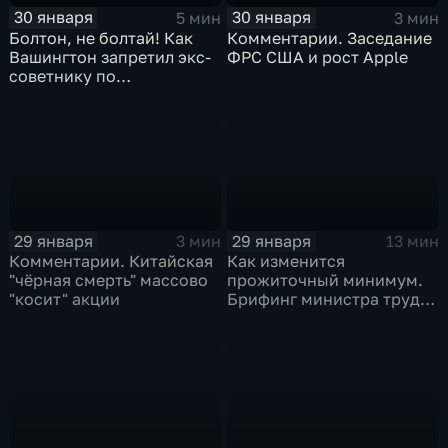
30 января
30 января
5 мин
3 мин
Болтон, не болтай! Как
Комментарии. Заседание
Вашингтон запретил экс-
ФРС США и рост Apple
советнику по
безопасности делиться
воспоминаниями
29 января
29 января
3 мин
13 мин
Комментарии. Китайская
Как изменится
"чёрная смерть" массово
прожиточный минимум.
"косит" акции
Брифинг министра труда
и соцзащиты Антона
Котякова