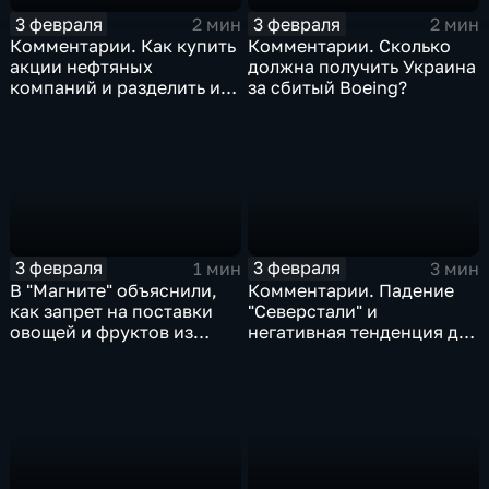
3 февраля
3 февраля
2 мин
2 мин
Комментарии. Как купить
Комментарии. Сколько
акции нефтяных
должна получить Украина
компаний и разделить их
за сбитый Boeing?
доход
3 февраля
3 февраля
1 мин
3 мин
В "Магните" объяснили,
Комментарии. Падение
как запрет на поставки
"Северстали" и
овощей и фруктов из
негативная тенденция для
Китая отразится на ценах
бизнеса Apple