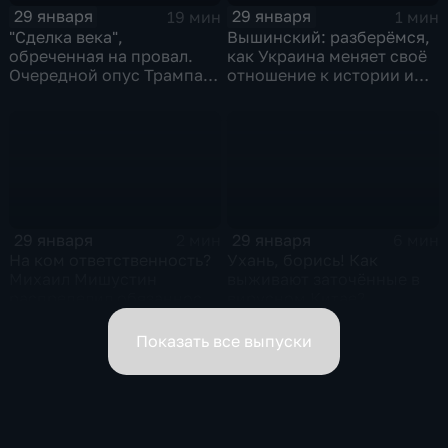
29 января
29 января
19 мин
1 мин
"Сделка века",
Вышинский: разберёмся,
обреченная на провал.
как Украина меняет своё
Очередной опус Трампа.
отношение к истории и
Жанр: политическая
почему
фантастика
29 января
29 января
2 мин
6 мин
На ком ответственность?
Ухань, борись! Как
Михаил Мишустин
выживают заточённые в
распределил обязанности
вирусном Китае?
вице-премьеров
Показать все выпуски