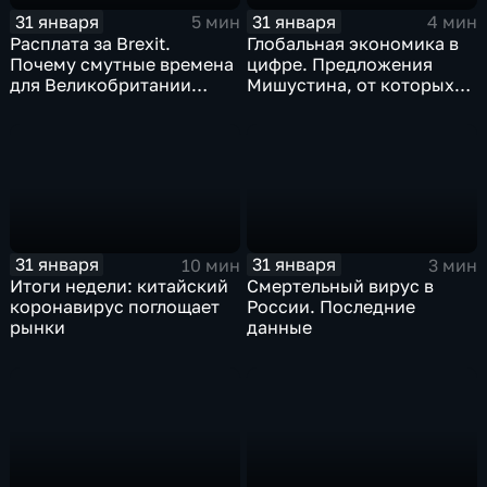
31 января
31 января
5 мин
4 мин
Расплата за Brexit.
Глобальная экономика в
Почему смутные времена
цифре. Предложения
для Великобритании
Мишустина, от которых
только начинаются
ЕАЭС не сможет
отказаться
31 января
31 января
10 мин
3 мин
Итоги недели: китайский
Смертельный вирус в
коронавирус поглощает
России. Последние
рынки
данные