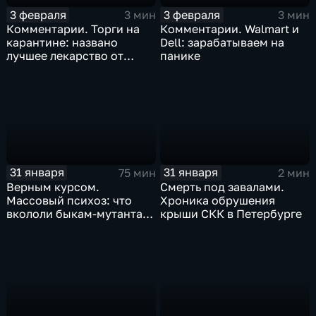
3 февраля
3 февраля
3 мин
3 мин
Комментарии. Торги на
Комментарии. Walmart и
карантине: названо
Dell: зарабатываем на
лучшее лекарство от
панике
коррекции
31 января
31 января
75 мин
2 мин
Верным курсом.
Смерть под завалами.
Массовый психоз: что
Хроника обрушения
вкололи быкам-мутантам,
крыши СКК в Петербурге
когда рухнет доллар и
почему месть Китая
станет страшнее вируса