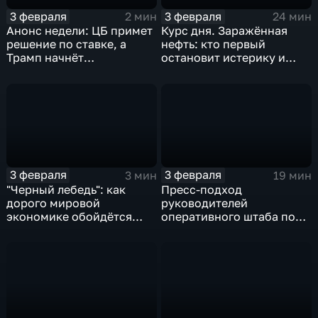
3 февраля
3 февраля
2 мин
24 мин
Анонс недели: ЦБ примет
Курс дня. Заражённая
решение по ставке, а
нефть: кто первый
Трамп начнёт
остановит истерику и
предвыборную гонку
почему ОПЕК лучше не
вмешиваться
3 февраля
3 февраля
3 мин
19 мин
"Черный лебедь": как
Пресс-подход
дорого мировой
руководителей
экономике обойдётся
оперативного штаба по
изоляция Поднебесной
борьбе с коронавирусом