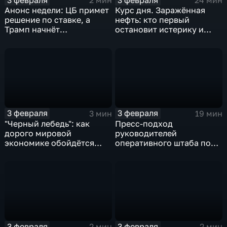
2 мин
24 мин
Анонс недели: ЦБ примет
Курс дня. Заражённая
решение по ставке, а
нефть: кто первый
Трамп начнёт
остановит истерику и
предвыборную гонку
почему ОПЕК лучше не
вмешиваться
3 февраля
3 февраля
3 мин
19 мин
"Черный лебедь": как
Пресс-подход
дорого мировой
руководителей
экономике обойдётся
оперативного штаба по
изоляция Поднебесной
борьбе с коронавирусом
3 февраля
3 февраля
2 мин
2 мин