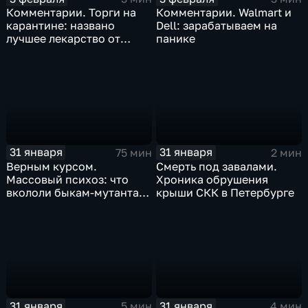
Комментарии. Торги на
Комментарии. Walmart и
карантине: названо
Dell: зарабатываем на
лучшее лекарство от
панике
коррекции
31 января
31 января
75 мин
2 мин
Верным курсом.
Смерть под завалами.
Массовый психоз: что
Хроника обрушения
вкололи быкам-мутантам,
крыши СКК в Петербурге
когда рухнет доллар и
почему месть Китая
станет страшнее вируса
31 января
31 января
5 мин
4 мин