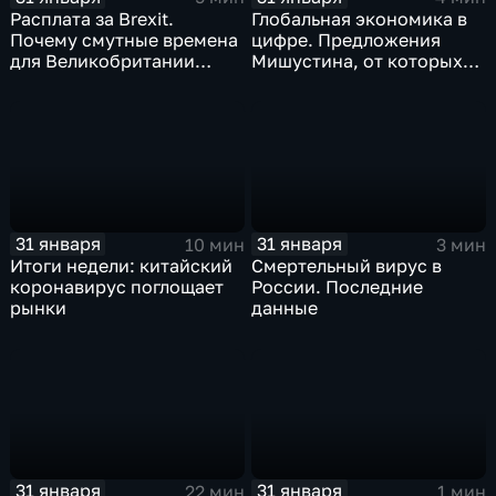
Расплата за Brexit.
Глобальная экономика в
Почему смутные времена
цифре. Предложения
для Великобритании
Мишустина, от которых
только начинаются
ЕАЭС не сможет
отказаться
31 января
31 января
10 мин
3 мин
Итоги недели: китайский
Смертельный вирус в
коронавирус поглощает
России. Последние
рынки
данные
31 января
31 января
22 мин
1 мин