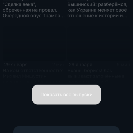
"Сделка века",
Вышинский: разберёмся,
обреченная на провал.
как Украина меняет своё
Очередной опус Трампа.
отношение к истории и
Жанр: политическая
почему
фантастика
29 января
29 января
2 мин
6 мин
На ком ответственность?
Ухань, борись! Как
Михаил Мишустин
выживают заточённые в
распределил обязанности
вирусном Китае?
вице-премьеров
Показать все выпуски