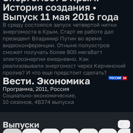
История создания
•
Выпуск 11 мая 2016 года
В среду состоялся запуск четвертой нитки
энергомоста в Крым. Старт ее работе дал
президент Владимир Путин во время
видеоконференции. Отныне полуостров
сможет получать более 800 мегаВатт
электроэнергии ежедневно. Как
реализовывали энергомост через Керченский
пролив? И что еще предстоит сделать?
Вести. Экономика
Программа
,
2011
,
Россия
Социально-экономические
,
10 сезонов, 48374 выпуска
Выпуски