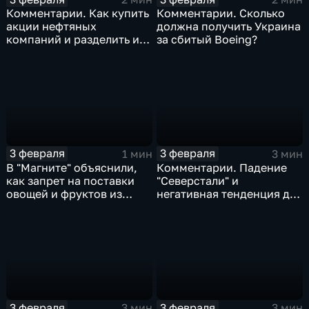
Комментарии. Как купить
Комментарии. Сколько
акции нефтяных
должна получить Украина
компаний и разделить их
за сбитый Boeing?
доход
3 февраля
3 февраля
1 мин
3 мин
В "Магните" объяснили,
Комментарии. Падение
как запрет на поставки
"Северстали" и
овощей и фруктов из
негативная тенденция для
Китая отразится на ценах
бизнеса Apple
3 февраля
3 февраля
3 мин
3 мин