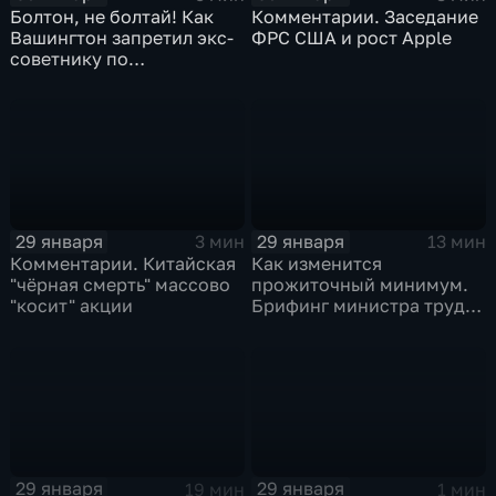
Болтон, не болтай! Как
Комментарии. Заседание
Вашингтон запретил экс-
ФРС США и рост Apple
советнику по
безопасности делиться
воспоминаниями
29 января
29 января
3 мин
13 мин
Комментарии. Китайская
Как изменится
"чёрная смерть" массово
прожиточный минимум.
"косит" акции
Брифинг министра труда
и соцзащиты Антона
Котякова
29 января
29 января
19 мин
1 мин