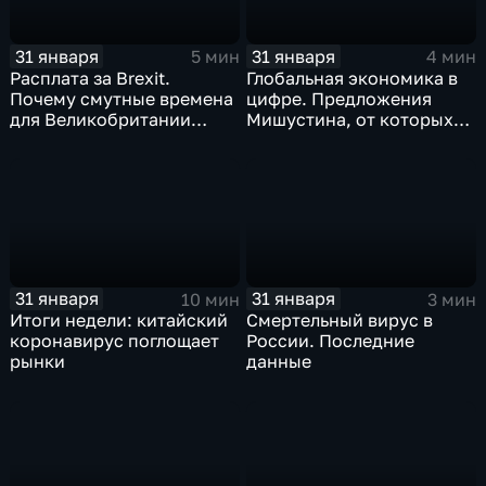
31 января
31 января
5 мин
4 мин
Расплата за Brexit.
Глобальная экономика в
Почему смутные времена
цифре. Предложения
для Великобритании
Мишустина, от которых
только начинаются
ЕАЭС не сможет
отказаться
31 января
31 января
10 мин
3 мин
Итоги недели: китайский
Смертельный вирус в
коронавирус поглощает
России. Последние
рынки
данные