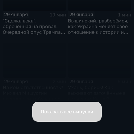
29 января
29 января
19 мин
1 мин
"Сделка века",
Вышинский: разберёмся,
обреченная на провал.
как Украина меняет своё
Очередной опус Трампа.
отношение к истории и
Жанр: политическая
почему
фантастика
29 января
29 января
2 мин
6 мин
На ком ответственность?
Ухань, борись! Как
Михаил Мишустин
выживают заточённые в
распределил обязанности
вирусном Китае?
вице-премьеров
Показать все выпуски