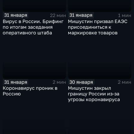
31 января
31 января
22 мин
1 мин
Вирус в России. Брифинг
Мишустин призвал ЕАЭС
по итогам заседания
присоединиться к
оперативного штаба
маркировке товаров
31 января
30 января
2 мин
2 мин
Коронавирус проник в
Мишустин закрыл
Россию
границу России из-за
угрозы коронавируса