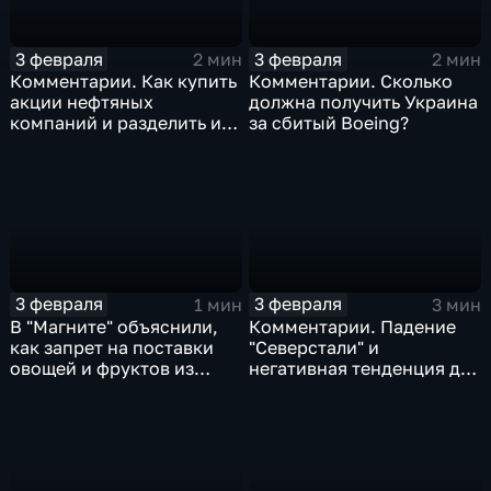
3 февраля
3 февраля
2 мин
2 мин
Комментарии. Как купить
Комментарии. Сколько
акции нефтяных
должна получить Украина
компаний и разделить их
за сбитый Boeing?
доход
3 февраля
3 февраля
1 мин
3 мин
В "Магните" объяснили,
Комментарии. Падение
как запрет на поставки
"Северстали" и
овощей и фруктов из
негативная тенденция для
Китая отразится на ценах
бизнеса Apple