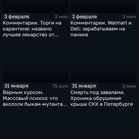
3 февраля
3 февраля
3 мин
3 мин
Комментарии. Торги на
Комментарии. Walmart и
карантине: названо
Dell: зарабатываем на
лучшее лекарство от
панике
коррекции
31 января
31 января
75 мин
2 мин
Верным курсом.
Смерть под завалами.
Массовый психоз: что
Хроника обрушения
вкололи быкам-мутантам,
крыши СКК в Петербурге
когда рухнет доллар и
почему месть Китая
станет страшнее вируса