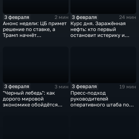
3 февраля
3 февраля
2 мин
24 мин
Анонс недели: ЦБ примет
Курс дня. Заражённая
решение по ставке, а
нефть: кто первый
Трамп начнёт
остановит истерику и
предвыборную гонку
почему ОПЕК лучше не
вмешиваться
3 февраля
3 февраля
3 мин
19 мин
"Черный лебедь": как
Пресс-подход
дорого мировой
руководителей
экономике обойдётся
оперативного штаба по
изоляция Поднебесной
борьбе с коронавирусом