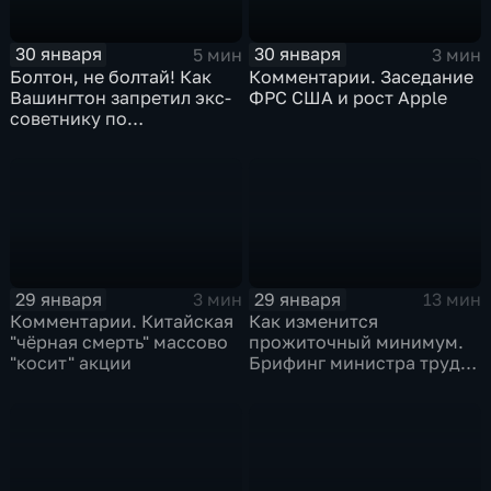
30 января
30 января
5 мин
3 мин
Болтон, не болтай! Как
Комментарии. Заседание
Вашингтон запретил экс-
ФРС США и рост Apple
советнику по
безопасности делиться
воспоминаниями
29 января
29 января
3 мин
13 мин
Комментарии. Китайская
Как изменится
"чёрная смерть" массово
прожиточный минимум.
"косит" акции
Брифинг министра труда
и соцзащиты Антона
Котякова