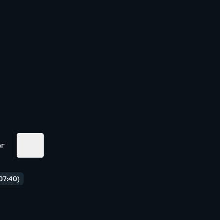
ог
07:40)