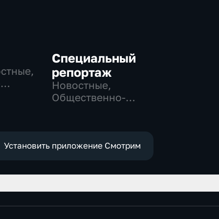
Специальный
остные,
репортаж
-
Новостные,
,
Общественно-
политические,
е
социально-
экономические
Установить приложение Смотрим