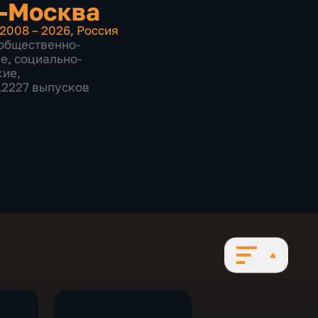
-Москва
2008 – 2026
,
Россия
общественно-
ие
,
социально-
кие
,
 12227 выпусков