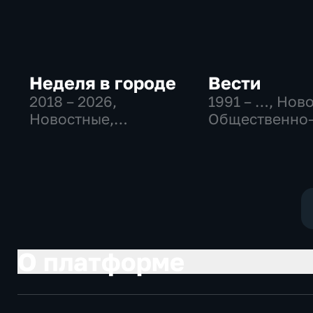
Неделя в городе
Вести
2018 – 2026
,
1991 – …
, Нов
Новостные,
Общественно
Общество,
политические
общественно-
социально-
политические
экономически
О платформе