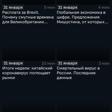
31 января
31 января
5 мин
4 мин
Расплата за Brexit.
Глобальная экономика в
Почему смутные времена
цифре. Предложения
для Великобритании
Мишустина, от которых
только начинаются
ЕАЭС не сможет
отказаться
31 января
31 января
10 мин
3 мин
Итоги недели: китайский
Смертельный вирус в
коронавирус поглощает
России. Последние
рынки
данные