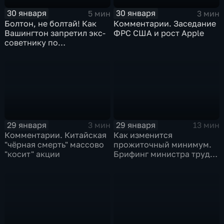
30 января
30 января
5 мин
3 мин
Болтон, не болтай! Как
Комментарии. Заседание
Вашингтон запретил экс-
ФРС США и рост Apple
советнику по
безопасности делиться
воспоминаниями
29 января
29 января
3 мин
13 мин
Комментарии. Китайская
Как изменится
"чёрная смерть" массово
прожиточный минимум.
"косит" акции
Брифинг министра труда
и соцзащиты Антона
Котякова