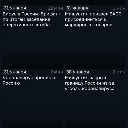
31 января
31 января
22 мин
1 мин
Вирус в России. Брифинг
Мишустин призвал ЕАЭС
по итогам заседания
присоединиться к
оперативного штаба
маркировке товаров
31 января
30 января
2 мин
2 мин
Коронавирус проник в
Мишустин закрыл
Россию
границу России из-за
угрозы коронавируса