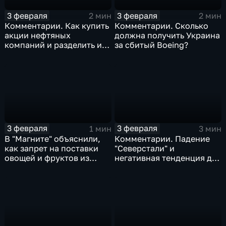
3 февраля
3 февраля
2 мин
2 мин
Комментарии. Как купить
Комментарии. Сколько
акции нефтяных
должна получить Украина
компаний и разделить их
за сбитый Boeing?
доход
3 февраля
3 февраля
1 мин
3 мин
В "Магните" объяснили,
Комментарии. Падение
как запрет на поставки
"Северстали" и
овощей и фруктов из
негативная тенденция для
Китая отразится на ценах
бизнеса Apple