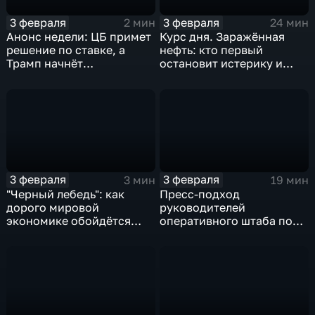
3 февраля
3 февраля
2 мин
24 мин
Анонс недели: ЦБ примет
Курс дня. Заражённая
решение по ставке, а
нефть: кто первый
Трамп начнёт
остановит истерику и
предвыборную гонку
почему ОПЕК лучше не
вмешиваться
3 февраля
3 февраля
3 мин
19 мин
"Черный лебедь": как
Пресс-подход
дорого мировой
руководителей
экономике обойдётся
оперативного штаба по
изоляция Поднебесной
борьбе с коронавирусом