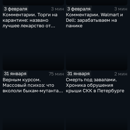
3 февраля
3 февраля
3 мин
3 мин
Комментарии. Торги на
Комментарии. Walmart и
карантине: названо
Dell: зарабатываем на
лучшее лекарство от
панике
коррекции
31 января
31 января
75 мин
2 мин
Верным курсом.
Смерть под завалами.
Массовый психоз: что
Хроника обрушения
вкололи быкам-мутантам,
крыши СКК в Петербурге
когда рухнет доллар и
почему месть Китая
станет страшнее вируса