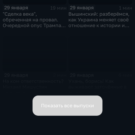
29 января
29 января
19 мин
1 мин
"Сделка века",
Вышинский: разберёмся,
обреченная на провал.
как Украина меняет своё
Очередной опус Трампа.
отношение к истории и
Жанр: политическая
почему
фантастика
29 января
29 января
2 мин
6 мин
На ком ответственность?
Ухань, борись! Как
Михаил Мишустин
выживают заточённые в
распределил обязанности
вирусном Китае?
вице-премьеров
Показать все выпуски