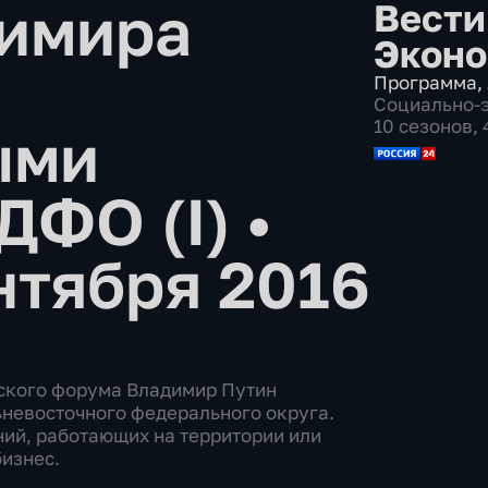
димира
Вести
Эконо
Программа
,
Социально-
10 сезонов,
ыми
ДФО (I)
•
нтября 2016
еского форума Владимир Путин
ьневосточного федерального округа.
ий, работающих на территории или
изнес.