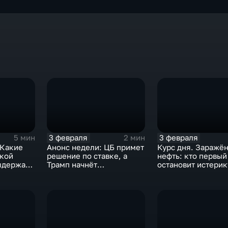
3 февраля
3 февраля
5 мин
2 мин
 Какие
Анонс недели: ЦБ примет
Курс дня. Заражё
ской
решение по ставке, а
нефть: кто первый
ыдержат
Трамп начнёт
остановит истерик
предвыборную гонку
почему ОПЕК лучш
вмешиваться