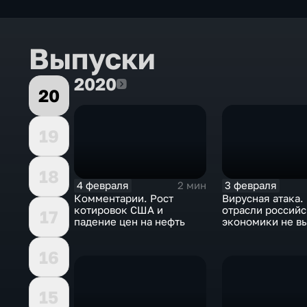
Выпуски
2020
2020
20
19
18
4 февраля
3 февраля
2 мин
Комментарии. Рост
Вирусная атака.
котировок США и
отрасли россий
17
падение цен на нефть
экономики не в
удар
16
15