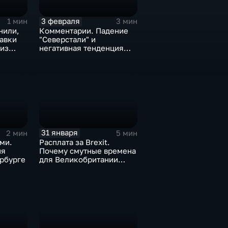
3 февраля
1 мин
3 мин
нили,
Комментарии. Падение
тавки
"Северстали" и
 из
негативная тенденция
а ценах
для бизнеса Apple
31 января
2 мин
5 мин
ми.
Расплата за Brexit.
ия
Почему смутные времена
рбурге
для Великобритании
только начинаются