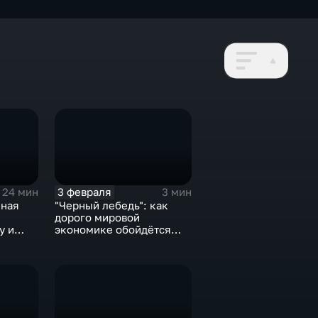
3 февраля
24 мин
3 мин
нная
"Черный лебедь": как
дорого мировой
у и
экономике обойдётся
е не
изоляция Поднебесной