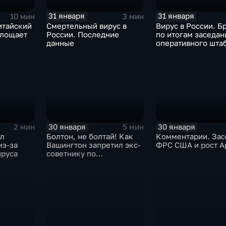
31 января
31 января
10 мин
3 мин
итайский
Смертельный вирус в
Вирус в России. Б
глощает
России. Последние
по итогам заседан
данные
оперативного шта
30 января
30 января
2 мин
5 мин
ыл
Болтон, не болтай! Как
Комментарии. Зас
из-за
Вашингтон запретил экс-
ФРС США и рост A
ируса
советнику по
безопасности делиться
воспоминаниями