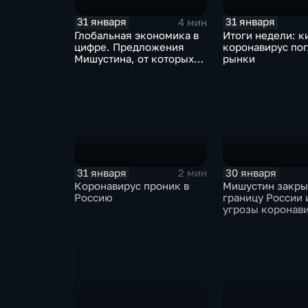
31 января
31 января
4 мин
Глобальная экономика в
Итоги недели: к
цифре. Предложения
коронавирус по
Мишустина, от которых
рынки
ЕАЭС не сможет
отказаться
31 января
30 января
2 мин
Коронавирус проник в
Мишустин закр
Россию
границу России 
угрозы коронав