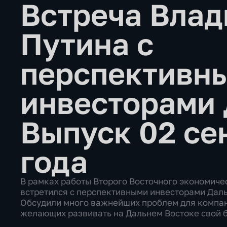
Встреча Вла
Путина с
перспективн
инвесторами 
Выпуск 02 се
года
В рамках работы Второго Восточного экономич
встретился с перспективными инвесторами Дал
Обсудили много важнейших проблем для компан
желающих развивать на Дальнем Востоке свой б