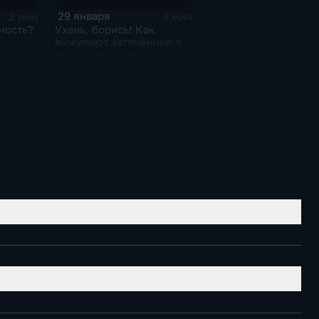
29 января
2 мин
6 мин
ность?
Ухань, борись! Как
выживают заточённые в
вирусном Китае?