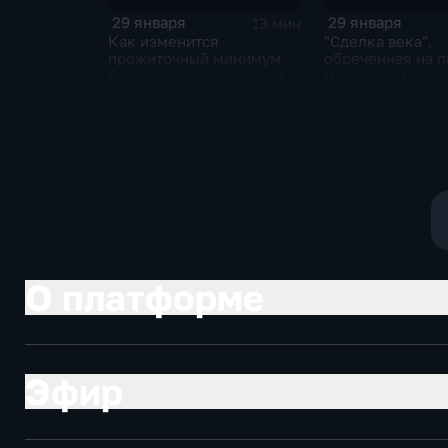
29 января
29 января
13 мин
Как изменится
"Сделка века",
прожиточный минимум.
обреченная на п
Брифинг министра труда
Очередной опус
и соцзащиты Антона
Жанр: политиче
Котякова
фантастика
О платформе
Эфир