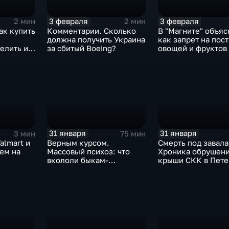
3 февраля
3 февраля
2 мин
2 мин
ак купить
Комментарии. Сколько
В "Магните" объяс
должна получить Украина
как запрет на пос
елить их
за сбитый Boeing?
овощей и фруктов
Китая отразится н
31 января
31 января
3 мин
75 мин
almart и
Верным курсом.
Смерть под завала
аем на
Массовый психоз: что
Хроника обрушен
вкололи быкам-
крыши СКК в Пете
мутантам, когда рухнет
доллар и почему месть
Китая станет страшнее
вируса