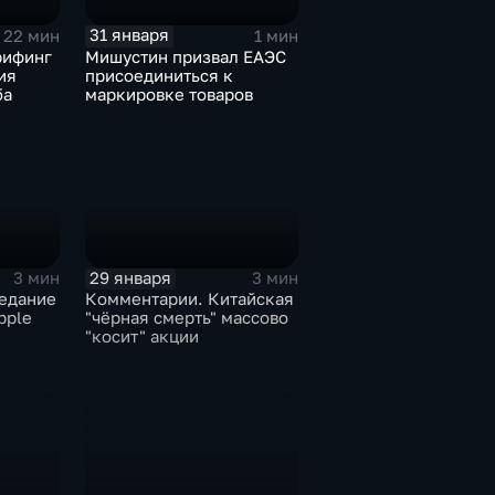
31 января
22 мин
1 мин
рифинг
Мишустин призвал ЕАЭС
ия
присоединиться к
ба
маркировке товаров
29 января
3 мин
3 мин
едание
Комментарии. Китайская
pple
"чёрная смерть" массово
"косит" акции