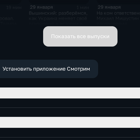
29 января
29 января
19 мин
1 мин
Вышинский: разберёмся,
На ком ответствен
ровал.
как Украина меняет своё
Михаил Мишустин
 Трампа.
отношение к истории и
распределил
ская
почему
обязанности вице-
премьеров
Показать все выпуски
Установить приложение Смотрим