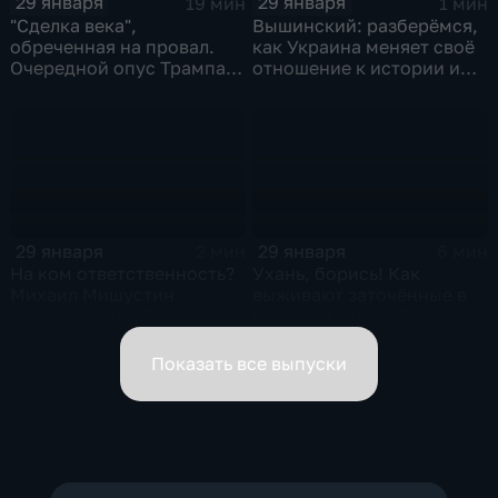
29 января
29 января
19 мин
1 мин
"Сделка века",
Вышинский: разберёмся,
обреченная на провал.
как Украина меняет своё
Очередной опус Трампа.
отношение к истории и
Жанр: политическая
почему
фантастика
29 января
29 января
2 мин
6 мин
На ком ответственность?
Ухань, борись! Как
Михаил Мишустин
выживают заточённые в
распределил обязанности
вирусном Китае?
вице-премьеров
Показать все выпуски