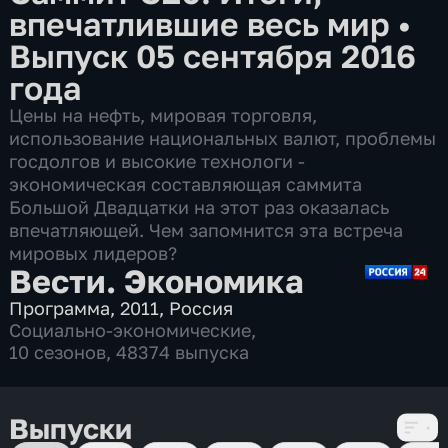
впечатлившие весь мир
•
Выпуск 05 сентября 2016
года
Цены на нефть, мировая торговля,
использование национальных валют, проблемы
госдолгов и высокие технологи -
экономическая составляющая саммита
Большой Двадцатки на этот раз оказалась
впечатляющей. Чем запомнится эта встреча
мировых лидеров?
Вести. Экономика
Программа
,
2011
,
Россия
Социально-экономические
,
10 сезонов, 48374 выпуска
Выпуски