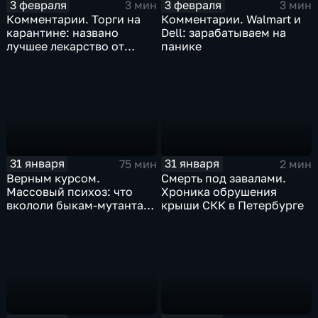
3 февраля
3 февраля
3 мин
3 мин
Комментарии. Торги на
Комментарии. Walmart и
карантине: названо
Dell: зарабатываем на
лучшее лекарство от
панике
коррекции
31 января
31 января
75 мин
2 мин
Верным курсом.
Смерть под завалами.
Массовый психоз: что
Хроника обрушения
вкололи быкам-мутантам,
крыши СКК в Петербурге
когда рухнет доллар и
почему месть Китая
станет страшнее вируса