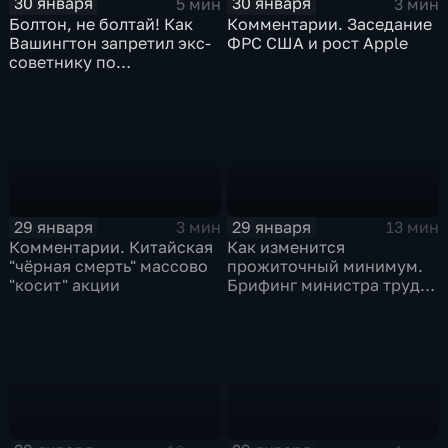
30 января
30 января
5 мин
3 мин
Болтон, не болтай! Как
Комментарии. Заседание
Вашингтон запретил экс-
ФРС США и рост Apple
советнику по
безопасности делиться
воспоминаниями
29 января
29 января
3 мин
13 мин
Комментарии. Китайская
Как изменится
"чёрная смерть" массово
прожиточный минимум.
"косит" акции
Брифинг министра труда
и соцзащиты Антона
Котякова