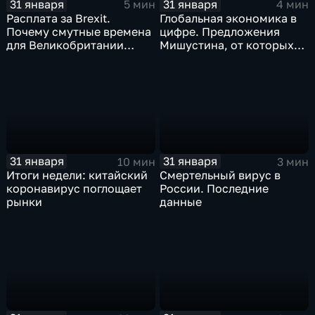
31 января
31 января
5 мин
4 мин
Расплата за Brexit.
Глобальная экономика в
Почему смутные времена
цифре. Предложения
для Великобритании
Мишустина, от которых
только начинаются
ЕАЭС не сможет
отказаться
31 января
31 января
10 мин
3 мин
Итоги недели: китайский
Смертельный вирус в
коронавирус поглощает
России. Последние
рынки
данные