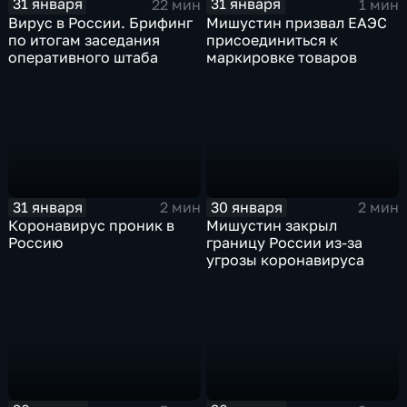
31 января
31 января
22 мин
1 мин
Вирус в России. Брифинг
Мишустин призвал ЕАЭС
по итогам заседания
присоединиться к
оперативного штаба
маркировке товаров
31 января
30 января
2 мин
2 мин
Коронавирус проник в
Мишустин закрыл
Россию
границу России из-за
угрозы коронавируса