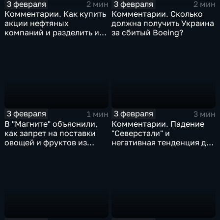
3 февраля
3 февраля
2 мин
2 мин
Комментарии. Как купить
Комментарии. Сколько
акции нефтяных
должна получить Украина
компаний и разделить их
за сбитый Boeing?
доход
3 февраля
3 февраля
1 мин
3 мин
В "Магните" объяснили,
Комментарии. Падение
как запрет на поставки
"Северстали" и
овощей и фруктов из
негативная тенденция для
Китая отразится на ценах
бизнеса Apple