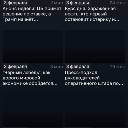
3 февраля
3 февраля
2 мин
24 мин
Анонс недели: ЦБ примет
Курс дня. Заражённая
решение по ставке, а
нефть: кто первый
Трамп начнёт
остановит истерику и
предвыборную гонку
почему ОПЕК лучше не
вмешиваться
3 февраля
3 февраля
3 мин
19 мин
"Черный лебедь": как
Пресс-подход
дорого мировой
руководителей
экономике обойдётся
оперативного штаба по
изоляция Поднебесной
борьбе с коронавирусом