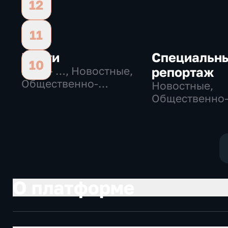
12
11
Вести
Специальн
10
1991 – …
, Новостные,
репортаж
Общественно-
Новостные,
политические,
Общественно
социально-
политические
экономические
социально-
экономически
О платформе