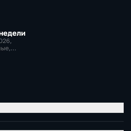
 недели
2026
,
ые,
венно-
еские