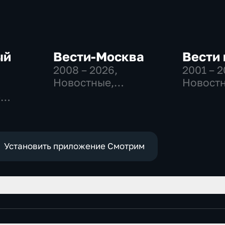
ый
Вести-Москва
Вести
2008 – 2026
,
2001 – 
Новостные,
Новостн
Общественно-
Общест
-
политические,
политич
,
социально-
экономические
е
Установить приложение Смотрим