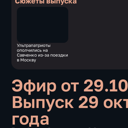
Сюжеты выпуска
Ультрапатриоты
ополчились на
Савченко из-за поездки
в Москву
Эфир от 29.1
Выпуск 29 ок
года