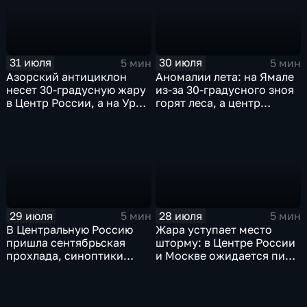
31 июля
30 июля
5 мин
5 мин
Азорский антициклон
Аномалии лета: на Ямале
несет 30-градусную жару
из-за 30-градусного зноя
в Центр России, а на Урал
горят леса, а центр
— ливни
России ждет потепления
29 июля
28 июля
5 мин
5 мин
В Центральную Россию
Жара уступает место
пришла сентябрьская
шторму: в Центре России
прохлада, синоптики
и Москве ожидается пик
прогнозируют затяжные
ненастья
дожди