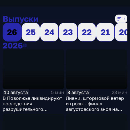
Выпуски
26
25
24
23
22
21
20
2026
2026
10 августа
8 августа
5 мин
23 мин
В Поволжье ликвидируют
Ливни, штормовой ветер
последствия
и грозы - финал
разрушительного
августовского зноя на
урагана, а к Москве
Русскй равнине
подбирается
сентябрьское