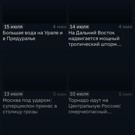
15 июля
14 июля
4 мин
4 мин
Большая вода на Урале и
На Дальний Восток
в Предуралье
надвигается мощный
тропический шторм
"Гави"
13 июля
10 июля
5 мин
5 мин
Москва под ударом:
Торнадо идут на
суперциклон принес в
Центральную Россию:
столицу грозы
смерчеопасный
холодный фронт ударит
по Москве и Туле