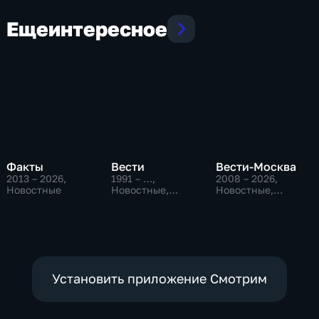
Еще
интересное
Факты
Вести
Вести-Москва
2013 – 2026
,
1991 – …
,
2008 – 2026
,
Новостные
Новостные,
Новостные,
Общественно-
Общественно-
политические,
политические,
социально-
социально-
экономические
экономические
Установить приложение Смотрим