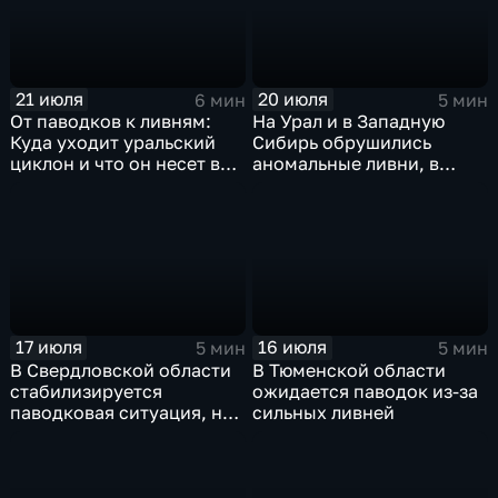
21 июля
20 июля
6 мин
5 мин
От паводков к ливням:
На Урал и в Западную
Куда уходит уральский
Сибирь обрушились
циклон и что он несет в
аномальные ливни, в
Москву
европейской части
России ожидается
потепление
17 июля
16 июля
5 мин
5 мин
В Свердловской области
В Тюменской области
стабилизируется
ожидается паводок из-за
паводковая ситуация, но
сильных ливней
синоптики вновь
прогнозируют ливни