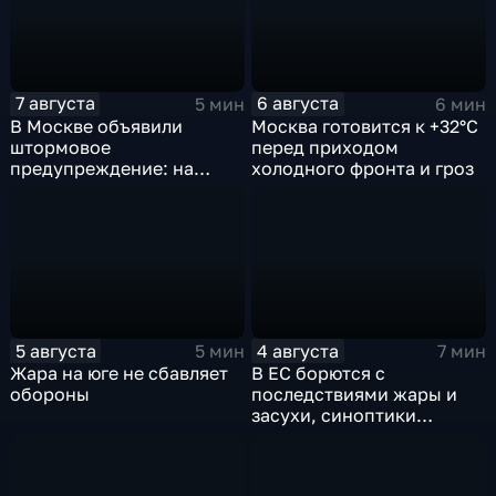
похолодание
7 августа
6 августа
5 мин
6 мин
В Москве объявили
Москва готовится к +32°C
штормовое
перед приходом
предупреждение: на
холодного фронта и гроз
столицу надвигаются
грозы, ливни с градом и
шквалистый ветер
5 августа
4 августа
5 мин
7 мин
Жара на юге не сбавляет
В ЕС борются с
обороны
последствиями жары и
засухи, синоптики
предупреждают об
усилении зноя в России