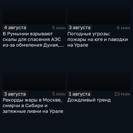
4 августа
3 августа
5 мин
6 мин
В Румынии взрывают
Погодные угрозы:
скалы для спасения АЭС
пожары на юге и паводки
из-за обмеления Дуная,
на Урале
пока к России подступает
аномальная жара
3 августа
1 августа
5 мин
23 мин
Рекорды жары в Москве,
Дождливый тренд
смерчи в Сибири и
затяжные ливни на Урале