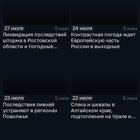
27 июля
24 июля
5 мин
5 мин
Ликвидация последствий
Контрастная погода ждет
шторма в Ростовской
Европейскую часть
области и погодные
России в выходные
качели в Центральной
России
23 июля
22 июля
5 мин
6 мин
Последствия ливней
Спека и шквалы в
устраняют в регионах
Алтайском крае,
Поволжья
подтопления на Урале и
сентябрьская прохлада в
Петербурге