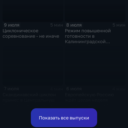
9 июля
8 июля
5 мин
5 мин
Циклоническое
Режим повышенной
соревнование - не иначе
готовности в
Калининградской
области и угроза
экстремальных ливней в
Центральной России
7 июля
6 июля
4 мин
4 мин
Скандинавский циклон
Европейскую Россию
принес в Центральную
ждёт целая неделя
Россию пик похолодания
проливных дождей
и ливни
Показать все выпуски