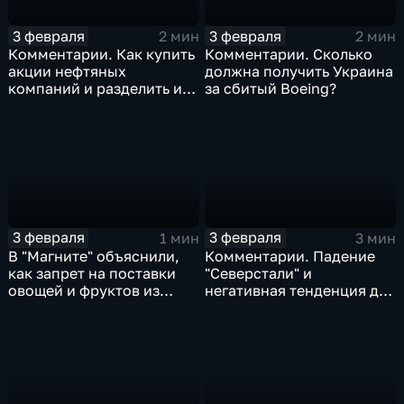
3 февраля
3 февраля
2 мин
2 мин
Комментарии. Как купить
Комментарии. Сколько
акции нефтяных
должна получить Украина
компаний и разделить их
за сбитый Boeing?
доход
3 февраля
3 февраля
1 мин
3 мин
В "Магните" объяснили,
Комментарии. Падение
как запрет на поставки
"Северстали" и
овощей и фруктов из
негативная тенденция для
Китая отразится на ценах
бизнеса Apple