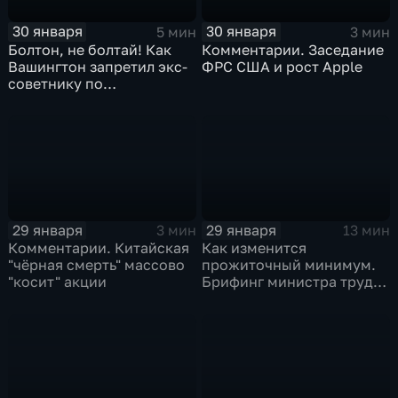
30 января
30 января
5 мин
3 мин
Болтон, не болтай! Как
Комментарии. Заседание
Вашингтон запретил экс-
ФРС США и рост Apple
советнику по
безопасности делиться
воспоминаниями
29 января
29 января
3 мин
13 мин
Комментарии. Китайская
Как изменится
"чёрная смерть" массово
прожиточный минимум.
"косит" акции
Брифинг министра труда
и соцзащиты Антона
Котякова