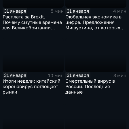
31 января
31 января
5 мин
4 мин
Расплата за Brexit.
Глобальная экономика в
Почему смутные времена
цифре. Предложения
для Великобритании
Мишустина, от которых
только начинаются
ЕАЭС не сможет
отказаться
31 января
31 января
10 мин
3 мин
Итоги недели: китайский
Смертельный вирус в
коронавирус поглощает
России. Последние
рынки
данные