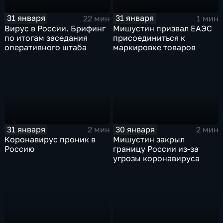
31 января
31 января
22 мин
1 мин
Вирус в России. Брифинг
Мишустин призвал ЕАЭС
по итогам заседания
присоединиться к
оперативного штаба
маркировке товаров
31 января
30 января
2 мин
2 мин
Коронавирус проник в
Мишустин закрыл
Россию
границу России из-за
угрозы коронавируса