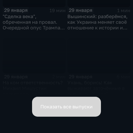
29 января
29 января
19 мин
1 мин
"Сделка века",
Вышинский: разберёмся,
обреченная на провал.
как Украина меняет своё
Очередной опус Трампа.
отношение к истории и
Жанр: политическая
почему
фантастика
29 января
29 января
2 мин
6 мин
На ком ответственность?
Ухань, борись! Как
Михаил Мишустин
выживают заточённые в
распределил обязанности
вирусном Китае?
вице-премьеров
Показать все выпуски