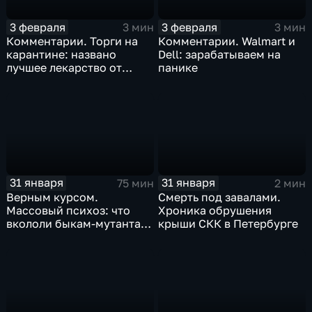
3 февраля
3 февраля
3 мин
3 мин
Комментарии. Торги на
Комментарии. Walmart и
карантине: названо
Dell: зарабатываем на
лучшее лекарство от
панике
коррекции
31 января
31 января
75 мин
2 мин
Верным курсом.
Смерть под завалами.
Массовый психоз: что
Хроника обрушения
вкололи быкам-мутантам,
крыши СКК в Петербурге
когда рухнет доллар и
почему месть Китая
станет страшнее вируса