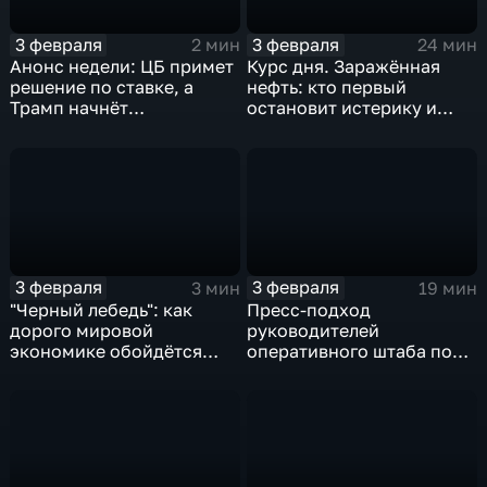
3 февраля
3 февраля
2 мин
24 мин
Анонс недели: ЦБ примет
Курс дня. Заражённая
решение по ставке, а
нефть: кто первый
Трамп начнёт
остановит истерику и
предвыборную гонку
почему ОПЕК лучше не
вмешиваться
3 февраля
3 февраля
3 мин
19 мин
"Черный лебедь": как
Пресс-подход
дорого мировой
руководителей
экономике обойдётся
оперативного штаба по
изоляция Поднебесной
борьбе с коронавирусом