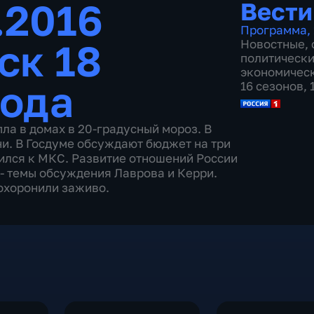
.2016
Вести
Программа
,
ск 18
Новостные
,
политическ
экономичес
года
16 сезонов,
пла в домах в 20-градусный мороз. В
вни. В Госдуме обсуждают бюджет на три
вился к МКС. Развитие отношений России
 - темы обсуждения Лаврова и Керри.
охоронили заживо.