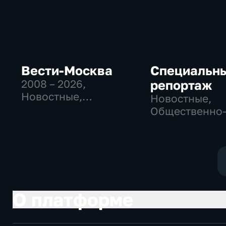
Вести-Москва
Специальн
2008 – 2026
,
репортаж
Новостные,
Новостные,
Общественно-
Общественно
политические,
политические
социально-
социально-
экономические
экономически
О платформе