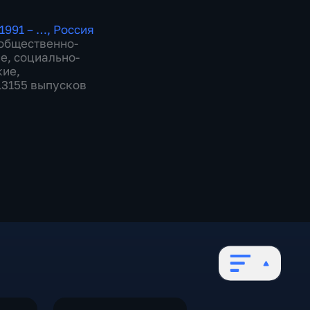
1991 – …
,
Россия
общественно-
ие
,
социально-
кие
,
 13155 выпусков