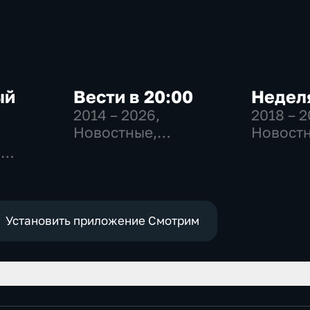
ый
Вести в 20:00
Неделя
2014 – 2026
,
2018 – 
Новостные,
Новостн
Общественно-
Общест
-
политические
общест
,
политич
е
Установить приложение Смотрим