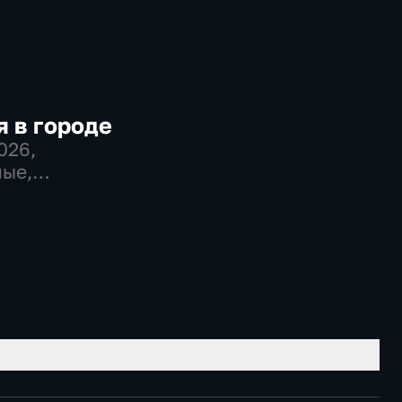
 в городе
2026
,
ые,
во,
венно-
еские