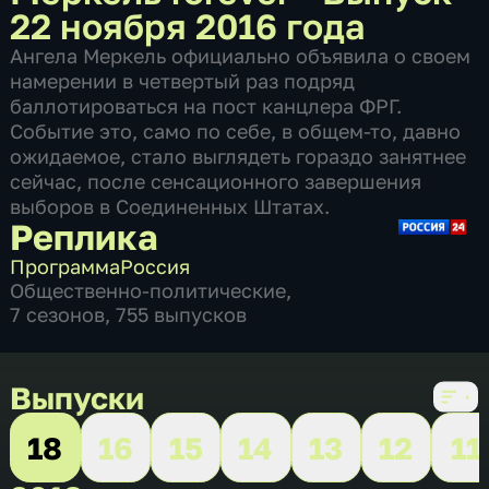
22 ноября 2016 года
Ангела Меркель официально объявила о своем
намерении в четвертый раз подряд
баллотироваться на пост канцлера ФРГ.
Событие это, само по себе, в общем-то, давно
ожидаемое, стало выглядеть гораздо занятнее
сейчас, после сенсационного завершения
выборов в Соединенных Штатах.
Реплика
Программа
Россия
Общественно-политические
,
7 сезонов, 755 выпусков
Выпуски
18
16
15
14
13
12
11