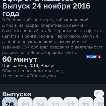
Выпуск 24 ноября 2016
года
В России пойман очередной украинский
шпион: на кадрах оперативной съемки -
бывший военный штаба Черноморского флота
капитан II ранга Леонид Пархоменко. Он был
завербован украинской разведкой и по
заданию СБУ собирал сведения о деятельности
российского Черноморского флота.
60 минут
Программа
,
2016
,
Россия
Общественно-политические
,
11 сезонов, 4704 выпуска
Выпуски
26
25
24
23
22
21
20