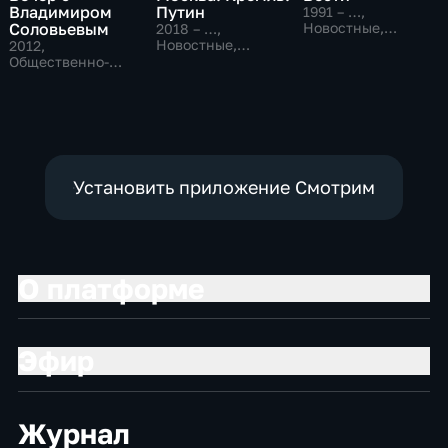
Владимиром
Путин
1991 – …
,
Соловьевым
Новостные,
2018 – …
,
Общественно-
Новостные,
2012
,
политические,
Общественно-
Общественно-
социально-
политические
политические
экономические
Установить приложение Смотрим
О платформе
Эфир
Журнал