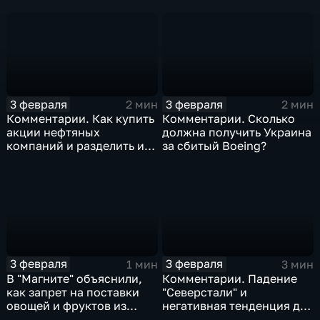
3 февраля
3 февраля
2 мин
2 мин
Комментарии. Как купить
Комментарии. Сколько
акции нефтяных
должна получить Украина
компаний и разделить их
за сбитый Boeing?
доход
3 февраля
3 февраля
1 мин
3 мин
В "Магните" объяснили,
Комментарии. Падение
как запрет на поставки
"Северстали" и
овощей и фруктов из
негативная тенденция для
Китая отразится на ценах
бизнеса Apple