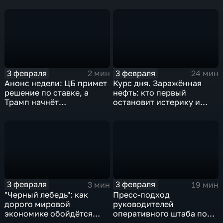
удар
3 февраля
3 февраля
2 мин
24 мин
Анонс недели: ЦБ примет
Курс дня. Заражённая
решение по ставке, а
нефть: кто первый
Трамп начнёт
остановит истерику и
предвыборную гонку
почему ОПЕК лучше не
вмешиваться
3 февраля
3 февраля
3 мин
19 мин
"Черный лебедь": как
Пресс-подход
дорого мировой
руководителей
экономике обойдётся
оперативного штаба по
изоляция Поднебесной
борьбе с коронавирусом