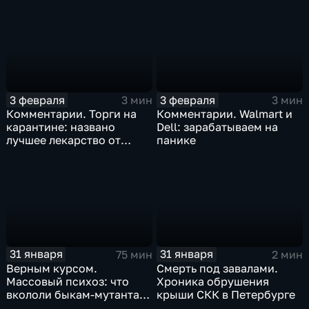
3 февраля
3 февраля
3 мин
3 мин
Комментарии. Торги на
Комментарии. Walmart и
карантине: названо
Dell: зарабатываем на
лучшее лекарство от
панике
коррекции
31 января
31 января
75 мин
2 мин
Верным курсом.
Смерть под завалами.
Массовый психоз: что
Хроника обрушения
вкололи быкам-мутантам,
крыши СКК в Петербурге
когда рухнет доллар и