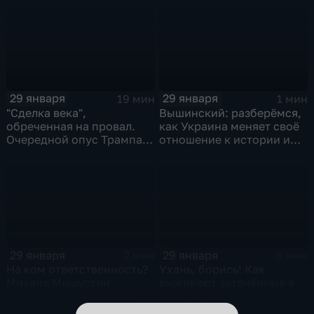
Котякова
29 января
29 января
19 мин
1 мин
"Сделка века",
Вышинский: разберёмся,
обреченная на провал.
как Украина меняет своё
Очередной опус Трампа.
отношение к истории и
Жанр: политическая
почему
фантастика
29 января
29 января
2 мин
6 мин
На ком ответственность?
Ухань, борись! Как
Михаил Мишустин
выживают заточённые в
распределил обязанности
вирусном Китае?
вице-премьеров