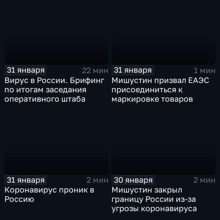
31 января
31 января
22 мин
1 мин
Вирус в России. Брифинг
Мишустин призвал ЕАЭС
по итогам заседания
присоединиться к
оперативного штаба
маркировке товаров
31 января
30 января
2 мин
2 мин
Коронавирус проник в
Мишустин закрыл
Россию
границу России из-за
угрозы коронавируса