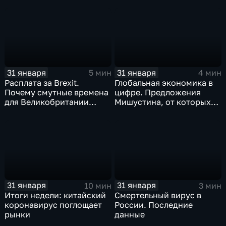
почему месть Китая
станет страшнее вируса
31 января
31 января
5 мин
4 мин
Расплата за Brexit.
Глобальная экономика в
Почему смутные времена
цифре. Предложения
для Великобритании
Мишустина, от которых
только начинаются
ЕАЭС не сможет
отказаться
31 января
31 января
10 мин
3 мин
Итоги недели: китайский
Смертельный вирус в
коронавирус поглощает
России. Последние
рынки
данные