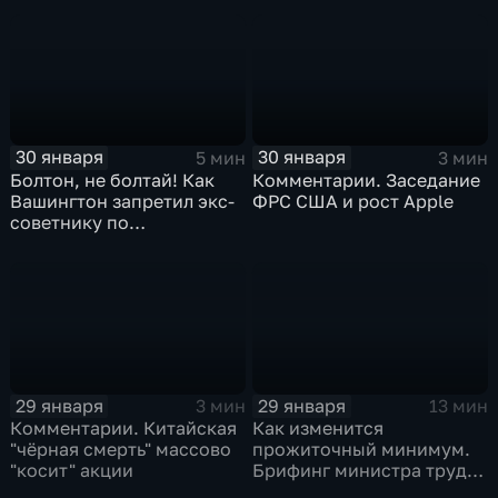
30 января
30 января
5 мин
3 мин
Болтон, не болтай! Как
Комментарии. Заседание
Вашингтон запретил экс-
ФРС США и рост Apple
советнику по
безопасности делиться
воспоминаниями
29 января
29 января
3 мин
13 мин
Комментарии. Китайская
Как изменится
"чёрная смерть" массово
прожиточный минимум.
"косит" акции
Брифинг министра труда
и соцзащиты Антона