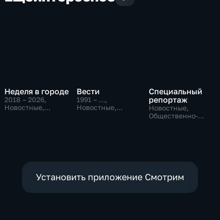
Неделя в городе
Вести
Специальный
репортаж
2018 – 2026
,
1991 – …
,
Новостные,
Новостные,
Новостные,
Общество,
Общественно-
Общественно-
общественно-
политические,
политические,
политические
социально-
социально-
экономические
экономические
Установить приложение Смотрим