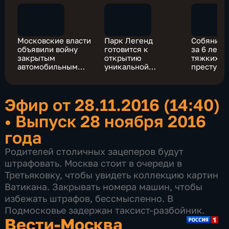
Московские власти
Парк Легенд
Собянин:
объявили войну
готовится к
за 6 лет 
закрытым
открытию
тяжких
автомобильным
уникальной
преступл
номерам
ледовой арены
сократило
40%
Эфир от 28.11.2016 (14:40)
•
Выпуск 28 ноября 2016
года
Родителей столичных зацеперов будут
штрафовать. Москва стоит в очереди в
Третьяковку, чтобы увидеть коллекцию картин
Ватикана. Закрывать номера машин, чтобы
избежать штрафов, бессмысленно. В
Подмосковье задержан таксист-разбойник.
Вести-Москва