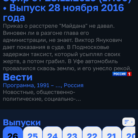
•
Выпуск 28 ноября 2016
года
Приказ о расстреле "Майдана" не давал.
Виновен ли в разгоне глава его
администрации, не знает. Виктор Янукович
дает показания в суде. В Подмосковье
задержан таксист, который усыплял своих
жертв, а потом грабил. В Уфе автомобиль
провалился сквозь землю, и его унесло рекой.
Вести
Программа
,
1991 – …
,
Россия
Новостные
,
общественно-
политические
,
социально-
экономические
,
16 сезонов, 13153 выпуска
Выпуски
26
25
24
23
22
21
20