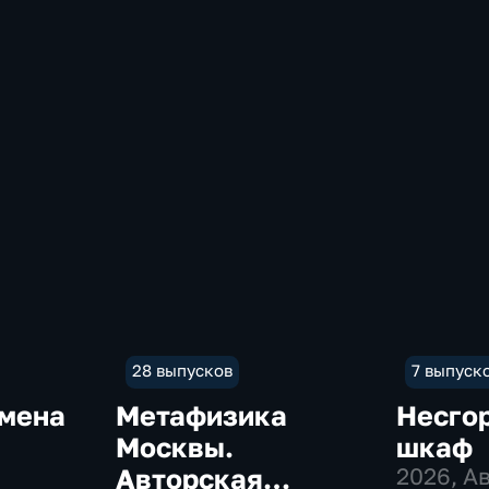
28 выпусков
7 выпуск
имена
Метафизика
Несго
Москвы.
шкаф
Авторская
2026
, А