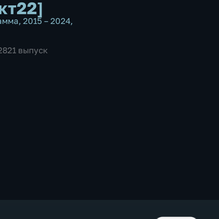
кт22]
амма
,
2015 – 2024
,
 2821 выпуск