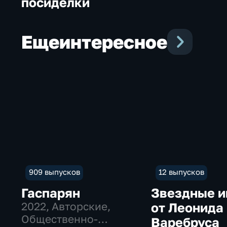
посиделки
Еще
интересное
909 выпусков
12 выпусков
Гаспарян
Звездные 
2022
, Авторские,
от Леонида
Общественно-
Варебруса