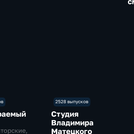
с
ов
2528 выпусков
раемый
Студия
Владимира
вторские,
Матецкого