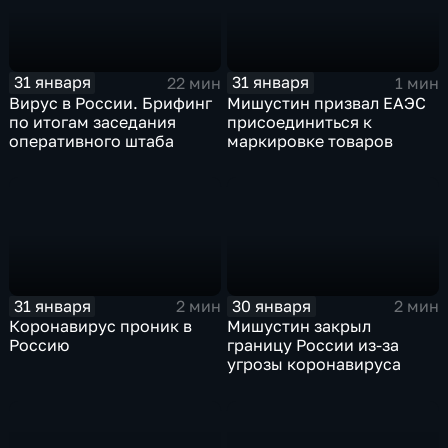
31 января
31 января
22 мин
1 мин
Вирус в России. Брифинг
Мишустин призвал ЕАЭС
по итогам заседания
присоединиться к
оперативного штаба
маркировке товаров
31 января
30 января
2 мин
2 мин
Коронавирус проник в
Мишустин закрыл
Россию
границу России из-за
угрозы коронавируса