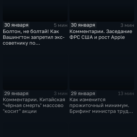
30 января
30 января
5 мин
3 мин
Болтон, не болтай! Как
Комментарии. Заседание
Вашингтон запретил экс-
ФРС США и рост Apple
советнику по
безопасности делиться
воспоминаниями
29 января
29 января
3 мин
13 мин
Комментарии. Китайская
Как изменится
"чёрная смерть" массово
прожиточный минимум.
"косит" акции
Брифинг министра труда
и соцзащиты Антона
Котякова