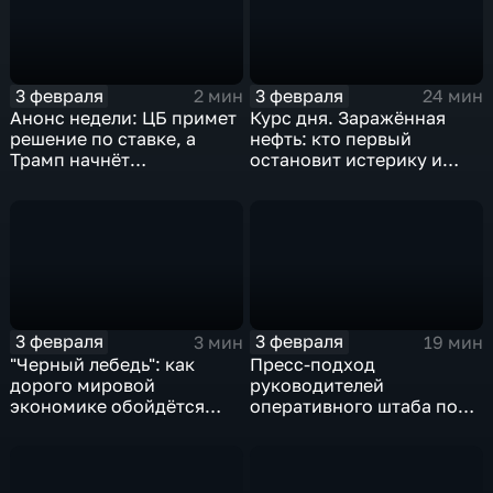
3 февраля
3 февраля
2 мин
24 мин
Анонс недели: ЦБ примет
Курс дня. Заражённая
решение по ставке, а
нефть: кто первый
Трамп начнёт
остановит истерику и
предвыборную гонку
почему ОПЕК лучше не
вмешиваться
3 февраля
3 февраля
3 мин
19 мин
"Черный лебедь": как
Пресс-подход
дорого мировой
руководителей
экономике обойдётся
оперативного штаба по
изоляция Поднебесной
борьбе с коронавирусом