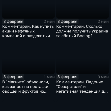
3 февраля
3 февраля
2 мин
2 мин
Комментарии. Как купить
Комментарии. Сколько
акции нефтяных
должна получить Украина
компаний и разделить их
за сбитый Boeing?
доход
3 февраля
3 февраля
1 мин
3 мин
В "Магните" объяснили,
Комментарии. Падение
как запрет на поставки
"Северстали" и
овощей и фруктов из
негативная тенденция для
Китая отразится на ценах
бизнеса Apple