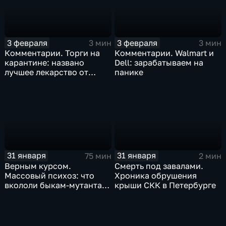
3 февраля
3 февраля
3 мин
3 мин
Комментарии. Торги на
Комментарии. Walmart и
карантине: названо
Dell: зарабатываем на
лучшее лекарство от
панике
коррекции
31 января
31 января
75 мин
2 мин
Верным курсом.
Смерть под завалами.
Массовый психоз: что
Хроника обрушения
вкололи быкам-мутантам,
крыши СКК в Петербурге
когда рухнет доллар и
почему месть Китая
станет страшнее вируса