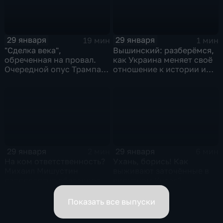
29 января
29 января
19 мин
1 мин
"Сделка века",
Вышинский: разберёмся,
обреченная на провал.
как Украина меняет своё
Очередной опус Трампа.
отношение к истории и
Жанр: политическая
почему
фантастика
29 января
29 января
2 мин
6 мин
На ком ответственность?
Ухань, борись! Как
Михаил Мишустин
выживают заточённые в
распределил обязанности
вирусном Китае?
вице-премьеров
Показать все выпуски