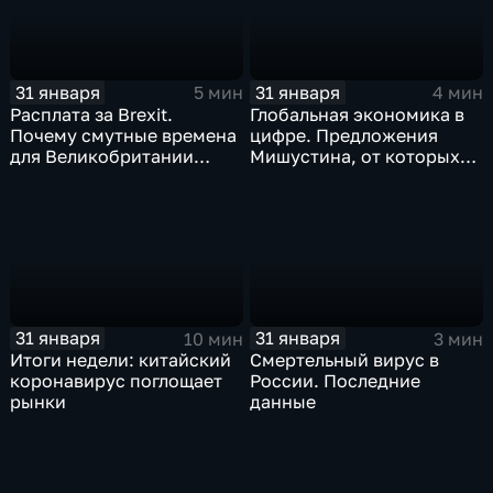
31 января
31 января
5 мин
4 мин
Расплата за Brexit.
Глобальная экономика в
Почему смутные времена
цифре. Предложения
для Великобритании
Мишустина, от которых
только начинаются
ЕАЭС не сможет
отказаться
31 января
31 января
10 мин
3 мин
Итоги недели: китайский
Смертельный вирус в
коронавирус поглощает
России. Последние
рынки
данные