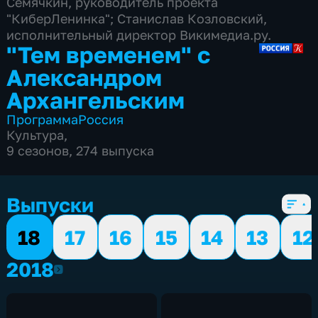
Семячкин, руководитель проекта
"КиберЛенинка"; Станислав Козловский,
исполнительный директор Викимедиа.ру.
"Тем временем" с
Александром
Архангельским
Программа
Россия
Культура
,
9 сезонов, 274 выпуска
Выпуски
18
17
16
15
14
13
12
2018
2018