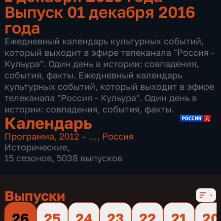
Выпуск 01 декабря 2016
года
Ежедневный календарь культурных событий,
который выходит в эфире телеканала "Россия -
Кульура". Один день в истории: совпадения,
события, факты. Ежедневный календарь
культурных событий, который выходит в эфире
телеканала "Россия - Кульура". Один день в
истории: совпадения, события, факты.
Календарь
Программа
,
2012 – …
,
Россия
Исторические
,
15 сезонов, 5038 выпусков
Выпуски
26
25
24
23
22
21
20