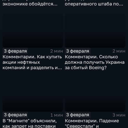
экономике обойдётся
оперативного штаба по
изоляция Поднебесной
борьбе с коронавирусом
3 февраля
3 февраля
2 мин
2 мин
Комментарии. Как купить
Комментарии. Сколько
акции нефтяных
должна получить Украина
компаний и разделить их
за сбитый Boeing?
доход
3 февраля
3 февраля
1 мин
3 мин
В "Магните" объяснили,
Комментарии. Падение
как запрет на поставки
"Северстали" и