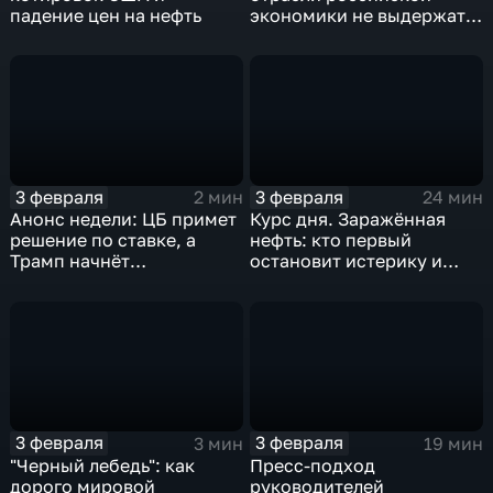
падение цен на нефть
экономики не выдержат
удар
3 февраля
3 февраля
2 мин
24 мин
Анонс недели: ЦБ примет
Курс дня. Заражённая
решение по ставке, а
нефть: кто первый
Трамп начнёт
остановит истерику и
предвыборную гонку
почему ОПЕК лучше не
вмешиваться
3 февраля
3 февраля
3 мин
19 мин
"Черный лебедь": как
Пресс-подход
дорого мировой
руководителей