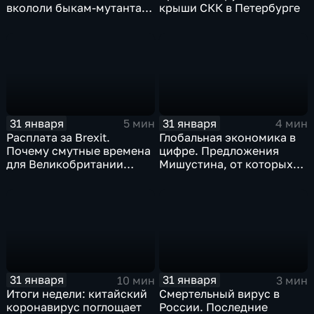
вкололи быкам-мутантам,
крыши СКК в Петербурге
когда рухнет доллар и
почему месть Китая
станет страшнее вируса
31 января
31 января
5 мин
4 мин
Расплата за Brexit.
Глобальная экономика в
Почему смутные времена
цифре. Предложения
для Великобритании
Мишустина, от которых
только начинаются
ЕАЭС не сможет
отказаться
31 января
31 января
10 мин
3 мин
Итоги недели: китайский
Смертельный вирус в
коронавирус поглощает
России. Последние