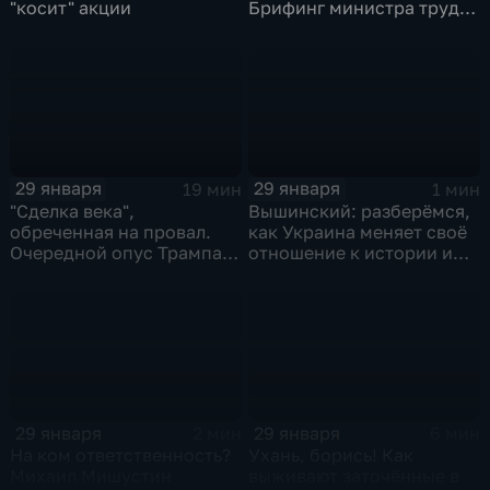
"косит" акции
Брифинг министра труда
и соцзащиты Антона
Котякова
29 января
29 января
19 мин
1 мин
"Сделка века",
Вышинский: разберёмся,
обреченная на провал.
как Украина меняет своё
Очередной опус Трампа.
отношение к истории и
Жанр: политическая
почему
фантастика
29 января
29 января
2 мин
6 мин
На ком ответственность?
Ухань, борись! Как
Михаил Мишустин
выживают заточённые в