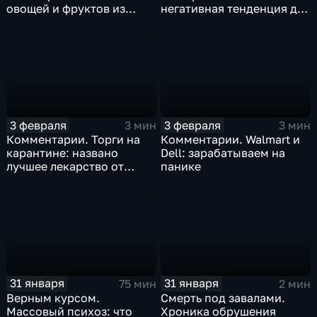
овощей и фруктов из
негативная тенденция для
Китая отразится на ценах
бизнеса Apple
3 февраля
3 февраля
3 мин
3 мин
Комментарии. Торги на
Комментарии. Walmart и
карантине: названо
Dell: зарабатываем на
лучшее лекарство от
панике
коррекции
31 января
31 января
75 мин
2 мин
Верным курсом.
Смерть под завалами.
Массовый психоз: что
Хроника обрушения