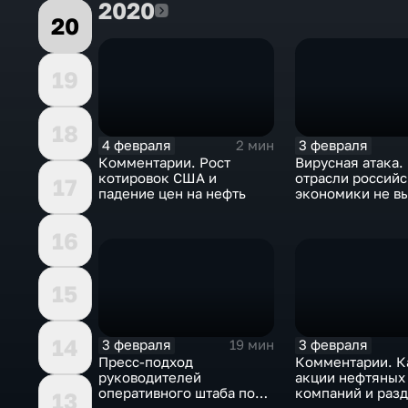
2020
2020
20
19
18
4 февраля
3 февраля
2 мин
Комментарии. Рост
Вирусная атака.
котировок США и
отрасли россий
17
падение цен на нефть
экономики не в
удар
16
15
14
3 февраля
3 февраля
19 мин
Пресс-подход
Комментарии. К
руководителей
акции нефтяных
оперативного штаба по
компаний и разд
13