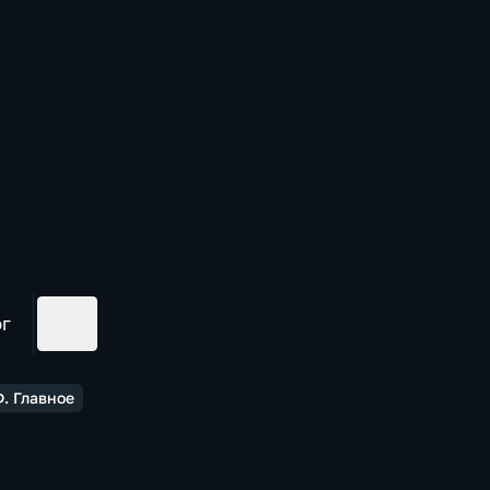
ог
. Главное