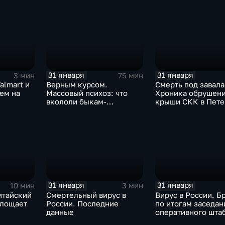
Китая отразится н
31 января
31 января
3 мин
75 мин
almart и
Верным курсом.
Смерть под завала
аем на
Массовый психоз: что
Хроника обрушен
вкололи быкам-
крыши СКК в Пете
мутантам, когда рухнет
доллар и почему месть
Китая станет страшнее
вируса
31 января
31 января
10 мин
3 мин
итайский
Смертельный вирус в
Вирус в России. Б
глощает
России. Последние
по итогам заседан
данные
оперативного шта