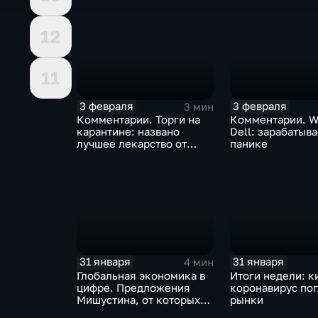
борьбе с коронавирусом
доход
12
11
3 февраля
3 февраля
3 мин
Комментарии. Торги на
Комментарии. W
карантине: названо
Dell: зарабатыв
лучшее лекарство от
панике
коррекции
31 января
31 января
4 мин
Глобальная экономика в
Итоги недели: к
цифре. Предложения
коронавирус по
Мишустина, от которых
рынки
ЕАЭС не сможет