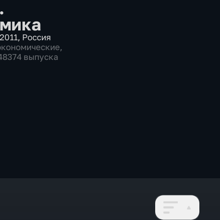
.
мика
2011
,
Россия
экономические
,
 48374 выпуска