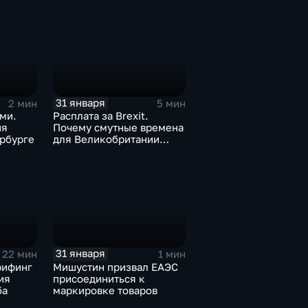
а ценах
для бизнеса Apple
31 января
2 мин
5 мин
ми.
Расплата за Brexit.
ия
Почему смутные времена
рбурге
для Великобритании
только начинаются
31 января
22 мин
1 мин
рифинг
Мишустин призвал ЕАЭС
ия
присоединиться к
ба
маркировке товаров