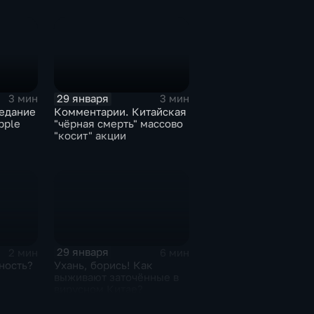
29 января
3 мин
3 мин
едание
Комментарии. Китайская
pple
"чёрная смерть" массово
"косит" акции
29 января
2 мин
6 мин
ность?
Ухань, борись! Как
выживают заточённые в
вирусном Китае?