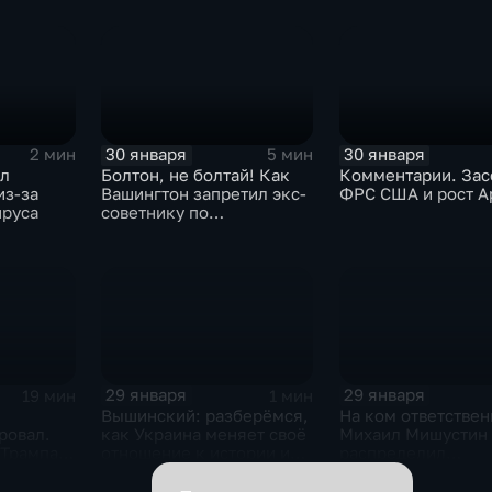
30 января
30 января
2 мин
5 мин
ыл
Болтон, не болтай! Как
Комментарии. Зас
из-за
Вашингтон запретил экс-
ФРС США и рост A
ируса
советнику по
безопасности делиться
воспоминаниями
29 января
29 января
19 мин
1 мин
Вышинский: разберёмся,
На ком ответствен
ровал.
как Украина меняет своё
Михаил Мишустин
 Трампа.
отношение к истории и
распределил
ская
почему
обязанности вице-
премьеров