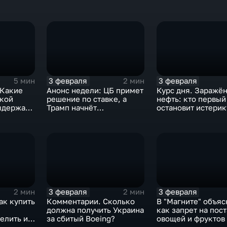
3 февраля
3 февраля
5 мин
2 мин
 Какие
Анонс недели: ЦБ примет
Курс дня. Заражё
ской
решение по ставке, а
нефть: кто первый
ыдержат
Трамп начнёт
остановит истерик
предвыборную гонку
почему ОПЕК лучш
вмешиваться
3 февраля
3 февраля
2 мин
2 мин
ак купить
Комментарии. Сколько
В "Магните" объяс
должна получить Украина
как запрет на пос
елить их
за сбитый Boeing?
овощей и фруктов