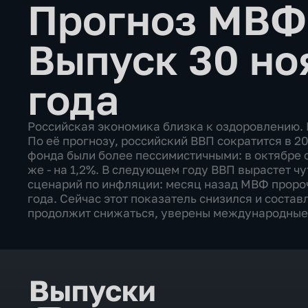
Прогноз МВФ
Выпуск 30 но
года
Российская экономика близка к оздоровлению.
По её прогнозу, российский ВВП сократится в 20
фонда были более пессимистичными: в октябре 
же - на 1,2%. В следующем году ВВП вырастет чу
сценарий по инфляции: месяц назад МВФ пророч
года. Сейчас этот показатель снизился и состав
продолжит снижаться, уверены международные
Выпуски