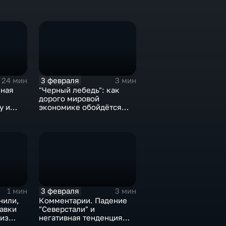
3 февраля
24 мин
3 мин
нная
"Черный лебедь": как
дорого мировой
у и
экономике обойдётся
е не
изоляция Поднебесной
3 февраля
1 мин
3 мин
нили,
Комментарии. Падение
тавки
"Северстали" и
 из
негативная тенденция