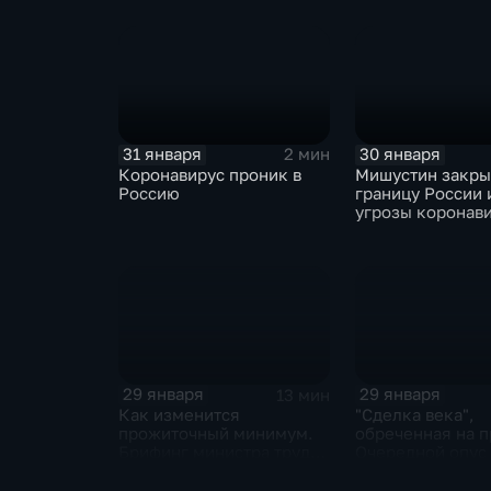
отказаться
31 января
30 января
2 мин
Коронавирус проник в
Мишустин закр
Россию
границу России 
угрозы коронав
29 января
29 января
13 мин
Как изменится
"Сделка века",
прожиточный минимум.
обреченная на п
Брифинг министра труда
Очередной опус
и соцзащиты Антона
Жанр: политиче
Котякова
фантастика