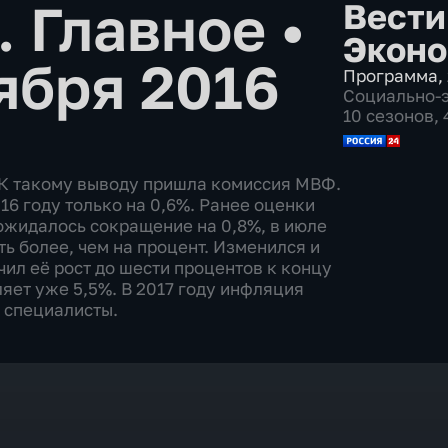
. Главное
•
Вести
Эконо
ября 2016
Программа
,
Социально-
10 сезонов,
 К такому выводу пришла комиссия МВФ.
16 году только на 0,6%. Ранее оценки
ожидалось сокращение на 0,8%, в июле
ть более, чем на процент. Изменился и
ил её рост до шести процентов к концу
ляет уже 5,5%. В 2017 году инфляция
 специалисты.