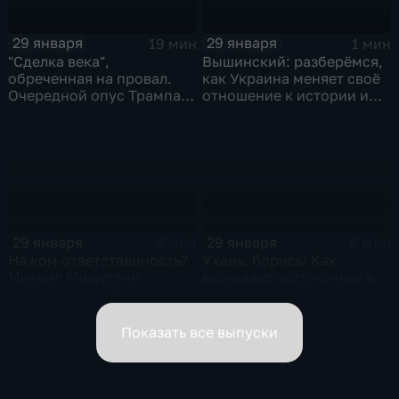
29 января
29 января
19 мин
1 мин
"Сделка века",
Вышинский: разберёмся,
обреченная на провал.
как Украина меняет своё
Очередной опус Трампа.
отношение к истории и
Жанр: политическая
почему
фантастика
29 января
29 января
2 мин
6 мин
На ком ответственность?
Ухань, борись! Как
Михаил Мишустин
выживают заточённые в
распределил обязанности
вирусном Китае?
вице-премьеров
Показать все выпуски