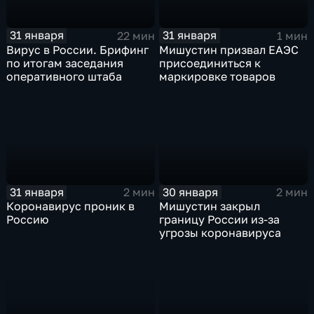
31 января
31 января
22 мин
1 мин
Вирус в России. Брифинг
Мишустин призвал ЕАЭС
по итогам заседания
присоединиться к
оперативного штаба
маркировке товаров
31 января
30 января
2 мин
2 мин
Коронавирус проник в
Мишустин закрыл
Россию
границу России из-за
угрозы коронавируса