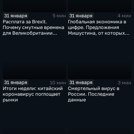
31 января
31 января
5 мин
4 мин
Расплата за Brexit.
Глобальная экономика в
Почему смутные времена
цифре. Предложения
для Великобритании
Мишустина, от которых
только начинаются
ЕАЭС не сможет
отказаться
31 января
31 января
10 мин
3 мин
Итоги недели: китайский
Смертельный вирус в
коронавирус поглощает
России. Последние
рынки
данные