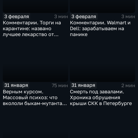
3 февраля
3 февраля
3 мин
3 мин
Комментарии. Торги на
Комментарии. Walmart и
карантине: названо
Dell: зарабатываем на
лучшее лекарство от
панике
коррекции
31 января
31 января
75 мин
2 мин
Верным курсом.
Смерть под завалами.
Массовый психоз: что
Хроника обрушения
вкололи быкам-мутантам,
крыши СКК в Петербурге
когда рухнет доллар и
почему месть Китая
станет страшнее вируса