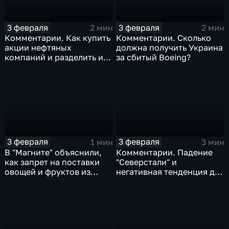
3 февраля
3 февраля
2 мин
2 мин
Комментарии. Как купить
Комментарии. Сколько
акции нефтяных
должна получить Украина
компаний и разделить их
за сбитый Boeing?
доход
3 февраля
3 февраля
1 мин
3 мин
В "Магните" объяснили,
Комментарии. Падение
как запрет на поставки
"Северстали" и
овощей и фруктов из
негативная тенденция для
Китая отразится на ценах
бизнеса Apple