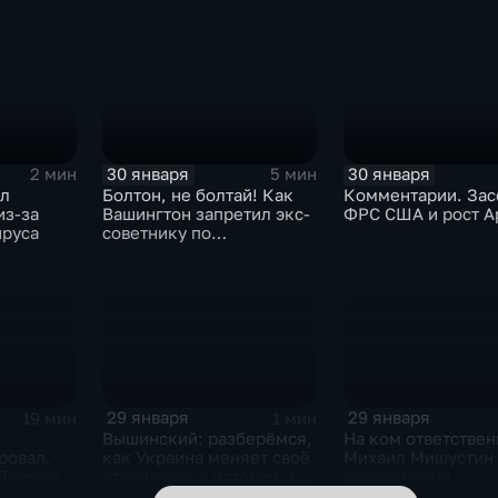
30 января
30 января
2 мин
5 мин
ыл
Болтон, не болтай! Как
Комментарии. Зас
из-за
Вашингтон запретил экс-
ФРС США и рост A
ируса
советнику по
безопасности делиться
воспоминаниями
29 января
29 января
19 мин
1 мин
Вышинский: разберёмся,
На ком ответствен
ровал.
как Украина меняет своё
Михаил Мишустин
 Трампа.
отношение к истории и
распределил
ская
почему
обязанности вице-