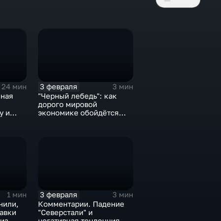
3 февраля
24 мин
3 мин
нная
"Черный лебедь": как
дорого мировой
у и
экономике обойдётся
е не
изоляция Поднебесной
3 февраля
1 мин
3 мин
нили,
Комментарии. Падение
тавки
"Северстали" и
 из
негативная тенденция