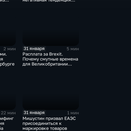
а ценах
для бизнеса Apple
31 января
2 мин
5 мин
ми.
Расплата за Brexit.
ия
Почему смутные времена
рбурге
для Великобритании
только начинаются
31 января
22 мин
1 мин
рифинг
Мишустин призвал ЕАЭС
ия
присоединиться к
ба
маркировке товаров