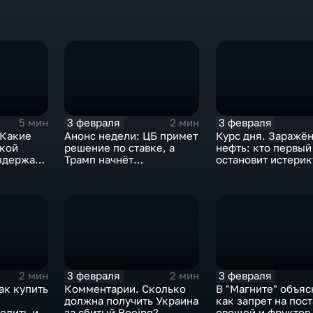
3 февраля
3 февраля
5 мин
2 мин
 Какие
Анонс недели: ЦБ примет
Курс дня. Заражё
ской
решение по ставке, а
нефть: кто первый
ыдержат
Трамп начнёт
остановит истерик
предвыборную гонку
почему ОПЕК лучш
вмешиваться
3 февраля
3 февраля
2 мин
2 мин
ак купить
Комментарии. Сколько
В "Магните" объяс
должна получить Украина
как запрет на пос
елить их
за сбитый Boeing?
овощей и фруктов