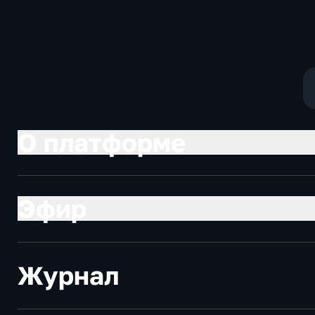
Котякова
фантастика
О платформе
Эфир
Журнал