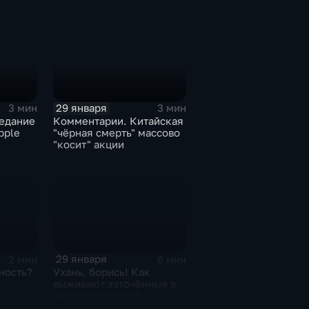
29 января
3 мин
3 мин
едание
Комментарии. Китайская
pple
"чёрная смерть" массово
"косит" акции
29 января
2 мин
6 мин
ность?
Ухань, борись! Как
выживают заточённые в
вирусном Китае?