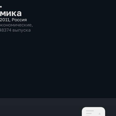
.
мика
2011
,
Россия
экономические
,
 48374 выпуска