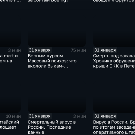
Китая отразится н
31 января
31 января
3 мин
75 мин
almart и
Верным курсом.
Смерть под завала
аем на
Массовый психоз: что
Хроника обрушен
вкололи быкам-
крыши СКК в Пете
мутантам, когда рухнет
доллар и почему месть
Китая станет страшнее
вируса
31 января
31 января
10 мин
3 мин
итайский
Смертельный вирус в
Вирус в России. Б
глощает
России. Последние
по итогам заседан
данные
оперативного шта