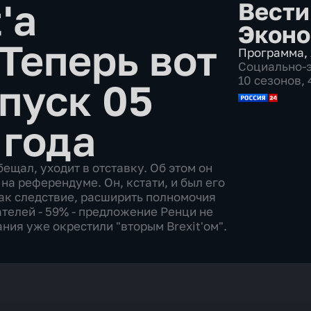
'а
Вести
Эконо
Теперь вот
Программа
,
Социально-
10 сезонов,
пуск 05
 года
ещал, уходит в отставку. Об этом он
а референдуме. Он, кстати, и был его
как следствие, расширить полномочия
телей - 59% - предложение Ренци не
ния уже окрестили "вторым Brexit'ом".