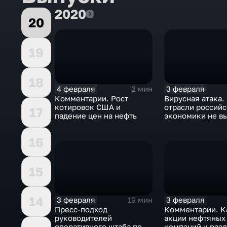
2020
2020
20
19
18
4 февраля
3 февраля
2 мин
Комментарии. Рост
Вирусная атака.
котировок США и
отрасли россий
17
падение цен на нефть
экономики не в
удар
16
15
14
3 февраля
3 февраля
19 мин
Пресс-подход
Комментарии. К
руководителей
акции нефтяных
оперативного штаба по
компаний и разд