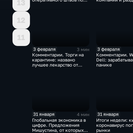
13
борьбе с коронавирусом
доход
12
11
3 февраля
3 февраля
3 мин
Комментарии. Торги на
Комментарии. W
карантине: названо
Dell: зарабатыв
лучшее лекарство от
панике
коррекции
31 января
31 января
4 мин
Глобальная экономика в
Итоги недели: к
цифре. Предложения
коронавирус по
Мишустина, от которых
рынки