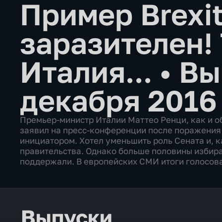
Пример Brexit
заразителен! 
Италия...
•
Вы
декабря 2016
Премьер-министр Италии Маттео Ренци, как и об
заявил на пресс-конференции после поражения н
инициатором. Хотел уменьшить роль Сената и, 
правительства. Однако больше половины избира
поддержали. В европейских СМИ итоги голосова
Выпуски