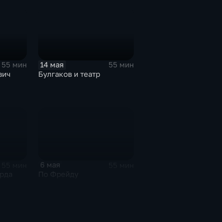
14 мая
55 мин
55 мин
вич
Булгаков и театр
6 мая
55 мин
55 мин
рда
По Фрейду