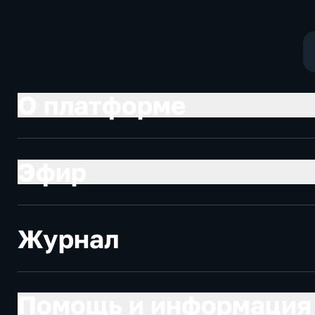
О платформе
Эфир
Журнал
Помощь и информация