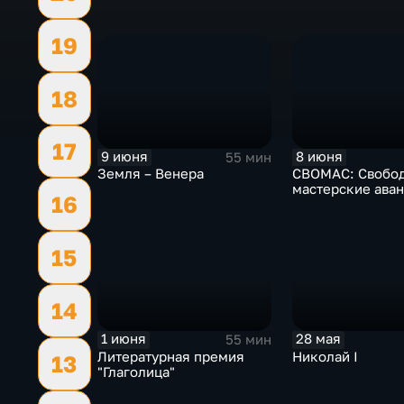
19
18
17
9 июня
8 июня
55 мин
Земля – Венера
СВОМАС: Свобо
мастерские аван
16
15
14
1 июня
28 мая
55 мин
Литературная премия
Николай I
13
"Глаголица"