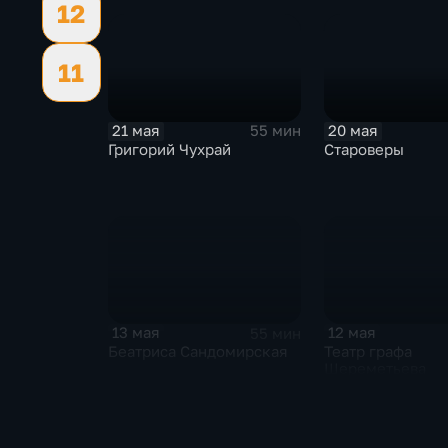
12
11
21 мая
20 мая
55 мин
Григорий Чухрай
Староверы
13 мая
12 мая
55 мин
Беатриса Сандомирская
Театр графа
Шереметьева