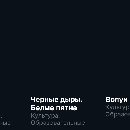
Черные дыры.
Вслух
Белые пятна
Культур
Образо
,
Культура,
ные
Образовательные