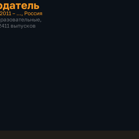
юдатель
2011 – …
,
Россия
бразовательные
,
 2411 выпусков