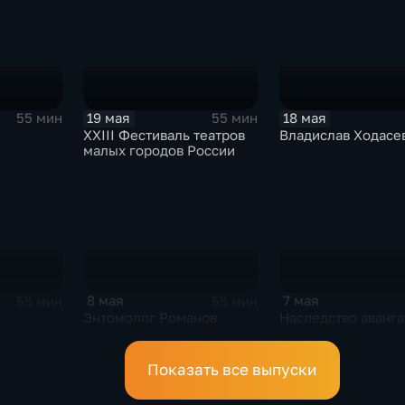
19 мая
18 мая
55 мин
55 мин
XXIII Фестиваль театров
Владислав Ходасе
малых городов России
8 мая
7 мая
55 мин
55 мин
Энтомолог Романов
Наследство аванга
Показать все выпуски