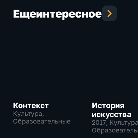
Еще
интересное
Контекст
История
Культура,
искусства
Образовательные
2017
, Культура
Образователь