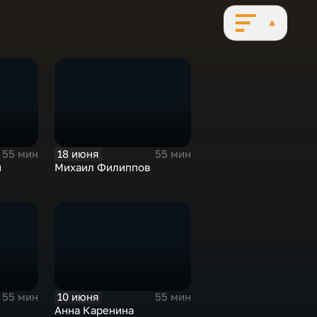
18 июня
55 мин
55 мин
й
Михаил Филиппов
10 июня
55 мин
55 мин
Анна Каренина