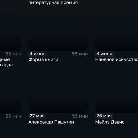
литературная премия
4 июня
3 июня
55 мин
55 мин
Форма книги
Наивное искусств
дные
гарда
27 мая
26 мая
55 мин
55 мин
Александр Пашутин
Майлз Дэвис