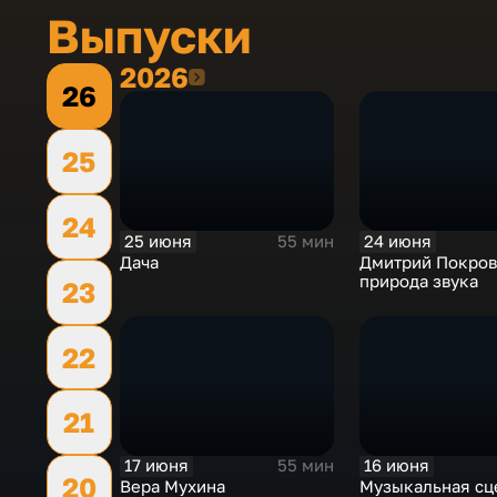
Выпуски
2026
2026
26
25
24
25 июня
24 июня
55 мин
Дача
Дмитрий Покров
природа звука
23
22
21
17 июня
16 июня
55 мин
20
Вера Мухина
Музыкальная сц