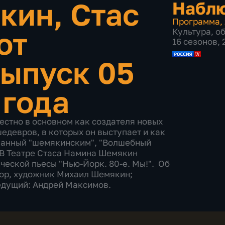
кин, Стас
Набл
Программа
,
от
Культура
,
о
16 сезонов,
ыпуск 05
 года
стно в основном как создателя новых
едевров, в которых он выступает и как
ванный "шемякинским", "Волшебный
. В Театре Стаса Намина Шемякин
ческой пьесы "Нью-Йорк. 80-е. Мы!". Об
птор, художник Михаил Шемякин;
Ведущий: Андрей Максимов.