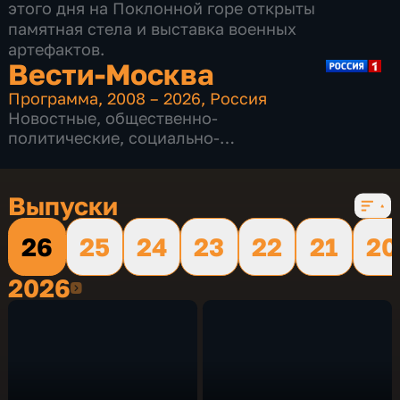
этого дня на Поклонной горе открыты
памятная стела и выставка военных
артефактов.
Вести-Москва
Программа
,
2008 – 2026
,
Россия
Новостные
,
общественно-
политические
,
социально-
экономические
,
16 сезонов, 12226 выпусков
Выпуски
26
25
24
23
22
21
20
2026
2026