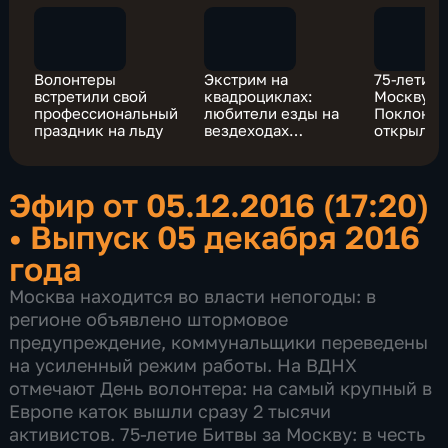
Волонтеры
Экстрим на
75-летие 
встретили свой
квадроциклах:
Москву: н
профессиональный
любители езды на
Поклонно
праздник на льду
вездеходах
открыли
становятся
уникальн
виновниками
выставку
страшных ДТП
Эфир от 05.12.2016 (17:20)
•
Выпуск 05 декабря 2016
года
Москва находится во власти непогоды: в
регионе объявлено штормовое
предупреждение, коммунальщики переведены
на усиленный режим работы. На ВДНХ
отмечают День волонтера: на самый крупный в
Европе каток вышли сразу 2 тысячи
активистов. 75-летие Битвы за Москву: в честь