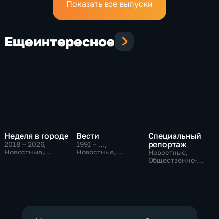
Показать все выпуски
Еще
интересное
Неделя в городе
Вести
Специальный
репортаж
2018 – 2026
,
1991 – …
,
Новостные,
Новостные,
Новостные,
Общество,
Общественно-
Общественно-
общественно-
политические,
политические,
политические
социально-
социально-
экономические
экономические