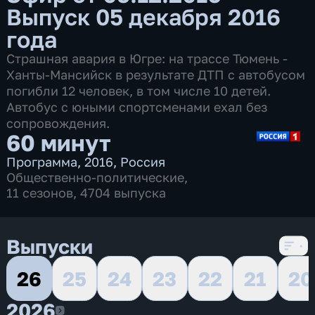
Выпуск 05 декабря 2016
года
Страшная авария в Югре: на трассе Тюмень -
Ханты-Мансийск в результате ДТП с автобусом
погибли 12 человек, в том числе 10 детей.
Автобус с юными спортсменами ехал без
сопровождения.
60 минут
Программа
,
2016
,
Россия
Общественно-политические
,
11 сезонов, 4704 выпуска
Выпуски
26
25
24
23
22
21
20
2026
2026