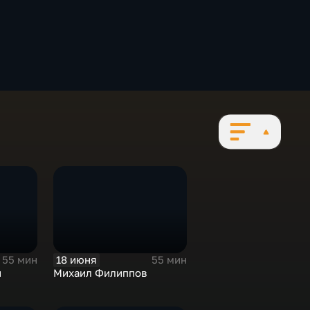
18 июня
55 мин
55 мин
й
Михаил Филиппов