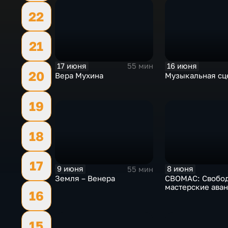
22
21
17 июня
16 июня
55 мин
20
Вера Мухина
Музыкальная сц
19
18
17
9 июня
8 июня
55 мин
Земля – Венера
СВОМАС: Свобо
мастерские аван
16
15