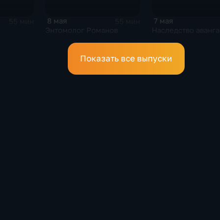
8 мая
7 мая
55 мин
55 мин
Энтомолог Романов
Наследство аванга
Показать все выпуски