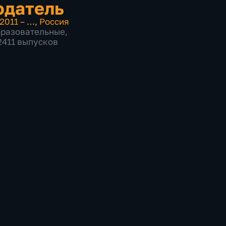
юдатель
2011 – …
,
Россия
бразовательные
,
 2411 выпусков