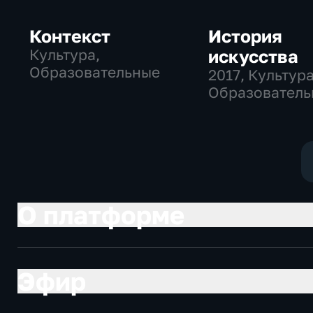
Контекст
История
Культура,
искусства
Образовательные
2017
, Культура
Образователь
О платформе
Эфир