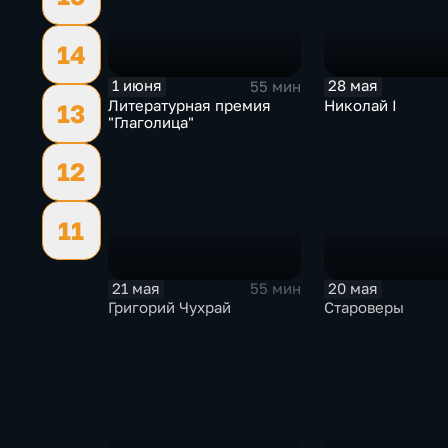
14
1 июня
28 мая
55 мин
Литературная премия
Николай I
13
"Глаголица"
12
11
21 мая
20 мая
55 мин
Григорий Чухрай
Староверы