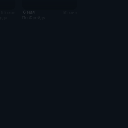
6 мая
55 мин
55 мин
рда
По Фрейду