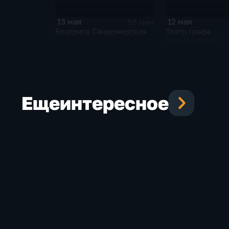
13 мая
12 мая
55 мин
Беатриса Сандомирская
Театр графа
Шереметьева
Еще
интересное