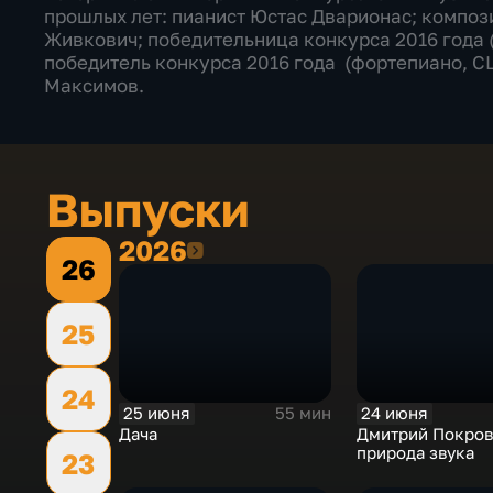
прошлых лет: пианист Юстас Дварионас; компо
Живкович; победительница конкурса 2016 года 
победитель конкурса 2016 года (фортепиано, С
Максимов.
Выпуски
2026
2026
26
25
24
25 июня
24 июня
55 мин
Дача
Дмитрий Покров
природа звука
23