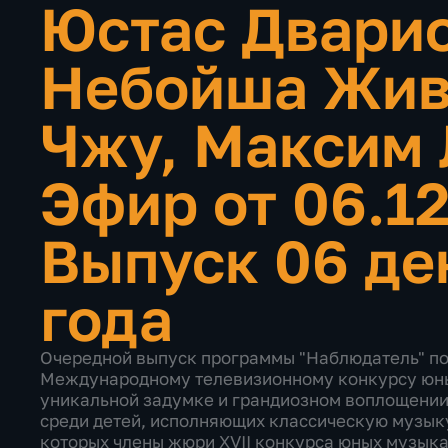
Юстас Дварио
Небойша Жив
Чжу, Максим 
Эфир от 06.1
Выпуск 06 де
года
Очередной выпуск программы "Наблюдатель" по
Международному телевизионному конкурсу юны
уникальной задумке и грандиозном воплощении
среди детей, исполняющих классическую музыку,
которых члены жюри XVII конкурса юных музыка