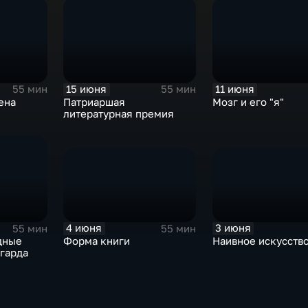
15 июня
11 июня
55 мин
55 мин
ена
Патриаршая
Мозг и его "я"
литературная премия
4 июня
3 июня
55 мин
55 мин
Форма книги
Наивное искусств
дные
гарда