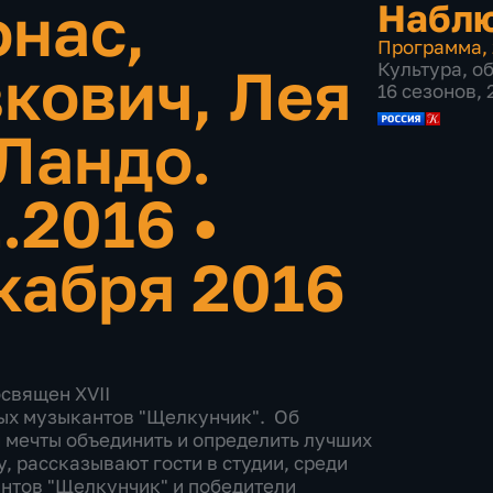
нас,
Набл
Программа
,
кович, Лея
Культура
,
о
16 сезонов,
Ландо.
2.2016
•
кабря 2016
священ XVII
х музыкантов "Щелкунчик". Об
 мечты объединить и определить лучших
 рассказывают гости в студии, среди
нтов "Щелкунчик" и победители