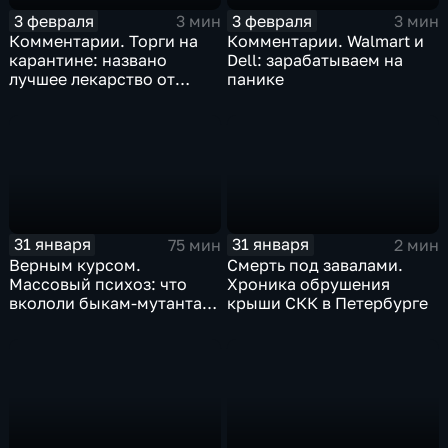
3 февраля
3 февраля
3 мин
3 мин
Комментарии. Торги на
Комментарии. Walmart и
карантине: названо
Dell: зарабатываем на
лучшее лекарство от
панике
коррекции
31 января
31 января
75 мин
2 мин
Верным курсом.
Смерть под завалами.
Массовый психоз: что
Хроника обрушения
вкололи быкам-мутантам,
крыши СКК в Петербурге
когда рухнет доллар и
почему месть Китая
станет страшнее вируса