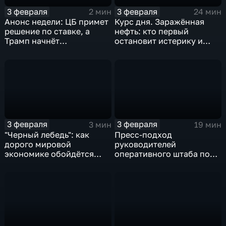
3 февраля
3 февраля
2 мин
24 мин
Анонс недели: ЦБ примет
Курс дня. Заражённая
решение по ставке, а
нефть: кто первый
Трамп начнёт
остановит истерику и
предвыборную гонку
почему ОПЕК лучше не
вмешиваться
3 февраля
3 февраля
3 мин
19 мин
"Черный лебедь": как
Пресс-подход
дорого мировой
руководителей
экономике обойдётся
оперативного штаба по
изоляция Поднебесной
борьбе с коронавирусом