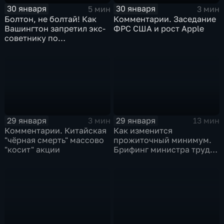
30 января
30 января
5 мин
3 мин
Болтон, не болтай! Как
Комментарии. Заседание
Вашингтон запретил экс-
ФРС США и рост Apple
советнику по
безопасности делиться
воспоминаниями
29 января
29 января
3 мин
13 мин
Комментарии. Китайская
Как изменится
"чёрная смерть" массово
прожиточный минимум.
"косит" акции
Брифинг министра труда
и соцзащиты Антона
Котякова