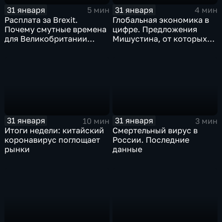
31 января
31 января
5 мин
4 мин
Расплата за Brexit.
Глобальная экономика в
Почему смутные времена
цифре. Предложения
для Великобритании
Мишустина, от которых
только начинаются
ЕАЭС не сможет
отказаться
31 января
31 января
10 мин
3 мин
Итоги недели: китайский
Смертельный вирус в
коронавирус поглощает
России. Последние
рынки
данные