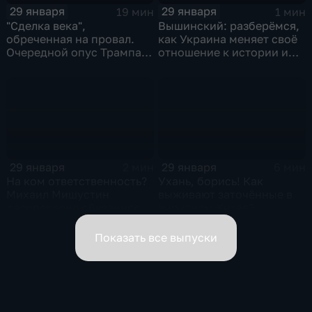
29 января
29 января
19 мин
1 мин
"Сделка века",
Вышинский: разберёмся,
обреченная на провал.
как Украина меняет своё
Очередной опус Трампа.
отношение к истории и
Жанр: политическая
почему
фантастика
29 января
29 января
2 мин
6 мин
На ком ответственность?
Ухань, борись! Как
Михаил Мишустин
выживают заточённые в
распределил обязанности
вирусном Китае?
вице-премьеров
Показать все выпуски