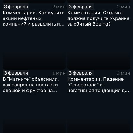
3 февраля
3 февраля
2 мин
2 мин
Комментарии. Как купить
Комментарии. Сколько
акции нефтяных
должна получить Украина
компаний и разделить их
за сбитый Boeing?
доход
3 февраля
3 февраля
1 мин
3 мин
В "Магните" объяснили,
Комментарии. Падение
как запрет на поставки
"Северстали" и
овощей и фруктов из
негативная тенденция для
Китая отразится на ценах
бизнеса Apple