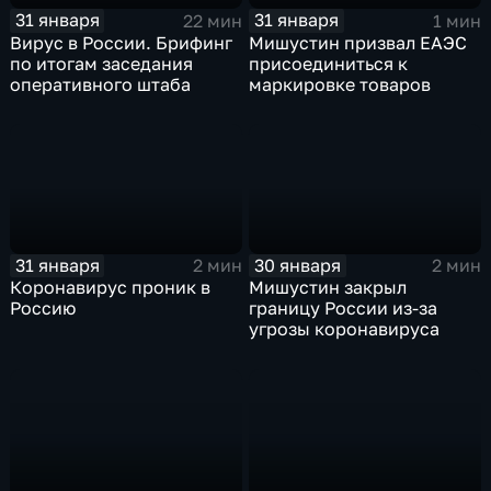
31 января
31 января
22 мин
1 мин
Вирус в России. Брифинг
Мишустин призвал ЕАЭС
по итогам заседания
присоединиться к
оперативного штаба
маркировке товаров
31 января
30 января
2 мин
2 мин
Коронавирус проник в
Мишустин закрыл
Россию
границу России из-за
угрозы коронавируса