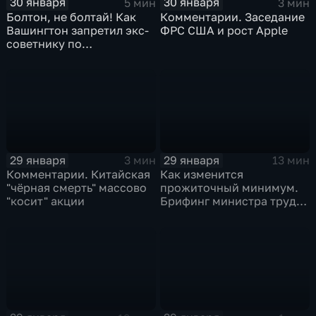
30 января
30 января
5 мин
3 мин
Болтон, не болтай! Как
Комментарии. Заседание
Вашингтон запретил экс-
ФРС США и рост Apple
советнику по
безопасности делиться
воспоминаниями
29 января
29 января
3 мин
13 мин
Комментарии. Китайская
Как изменится
"чёрная смерть" массово
прожиточный минимум.
"косит" акции
Брифинг министра труда
и соцзащиты Антона
Котякова