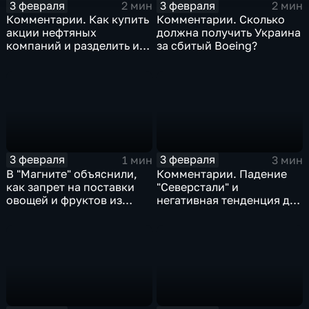
3 февраля
3 февраля
2 мин
2 мин
Комментарии. Как купить
Комментарии. Сколько
акции нефтяных
должна получить Украина
компаний и разделить их
за сбитый Boeing?
доход
3 февраля
3 февраля
1 мин
3 мин
В "Магните" объяснили,
Комментарии. Падение
как запрет на поставки
"Северстали" и
овощей и фруктов из
негативная тенденция для
Китая отразится на ценах
бизнеса Apple