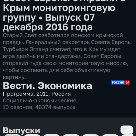
Крым мониторинговую
группу
•
Выпуск 07
декабря 2016 года
Старый Свет озаботился поиском крымской
правды. Генеральный секретарь Совета Европы
Турбьерн Ягланд считает, что в Крыму идет
игра двойными стандартами. Совет Европы
отправил туда свою мониторинговую миссию,
чтобы составить для себя объективную
картину.
Вести. Экономика
Программа
,
2011
,
Россия
Социально-экономические
,
10 сезонов, 48374 выпуска
Выпуски