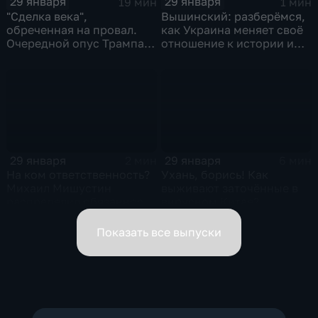
29 января
29 января
19 мин
1 мин
"Сделка века",
Вышинский: разберёмся,
обреченная на провал.
как Украина меняет своё
Очередной опус Трампа.
отношение к истории и
Жанр: политическая
почему
фантастика
29 января
29 января
2 мин
6 мин
На ком ответственность?
Ухань, борись! Как
Михаил Мишустин
выживают заточённые в
распределил обязанности
вирусном Китае?
вице-премьеров
Показать все выпуски