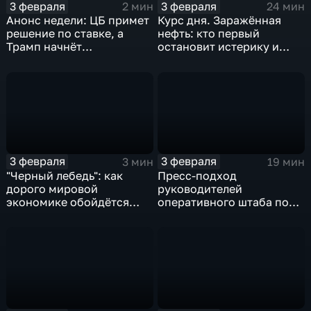
3 февраля
3 февраля
2 мин
24 мин
Анонс недели: ЦБ примет
Курс дня. Заражённая
решение по ставке, а
нефть: кто первый
Трамп начнёт
остановит истерику и
предвыборную гонку
почему ОПЕК лучше не
вмешиваться
3 февраля
3 февраля
3 мин
19 мин
"Черный лебедь": как
Пресс-подход
дорого мировой
руководителей
экономике обойдётся
оперативного штаба по
изоляция Поднебесной
борьбе с коронавирусом