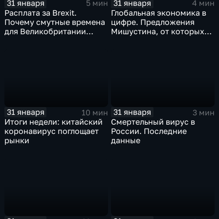
31 января
31 января
5 мин
4 мин
Расплата за Brexit.
Глобальная экономика в
Почему смутные времена
цифре. Предложения
для Великобритании
Мишустина, от которых
только начинаются
ЕАЭС не сможет
отказаться
31 января
31 января
10 мин
3 мин
Итоги недели: китайский
Смертельный вирус в
коронавирус поглощает
России. Последние
рынки
данные