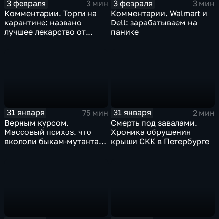
3 февраля
3 февраля
3 мин
3 мин
Комментарии. Торги на
Комментарии. Walmart и
карантине: названо
Dell: зарабатываем на
лучшее лекарство от
панике
коррекции
31 января
31 января
75 мин
2 мин
Верным курсом.
Смерть под завалами.
Массовый психоз: что
Хроника обрушения
вкололи быкам-мутантам,
крыши СКК в Петербурге
когда рухнет доллар и
почему месть Китая
станет страшнее вируса