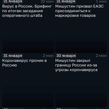
31 января
31 января
22 мин
1 мин
Вирус в России. Брифинг
Мишустин призвал ЕАЭС
по итогам заседания
присоединиться к
оперативного штаба
маркировке товаров
31 января
30 января
2 мин
2 мин
Коронавирус проник в
Мишустин закрыл
Россию
границу России из-за
угрозы коронавируса