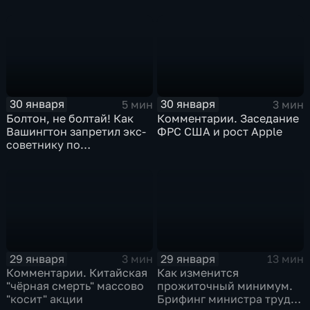
30 января
30 января
5 мин
3 мин
Болтон, не болтай! Как
Комментарии. Заседание
Вашингтон запретил экс-
ФРС США и рост Apple
советнику по
безопасности делиться
воспоминаниями
29 января
29 января
3 мин
13 мин
Комментарии. Китайская
Как изменится
"чёрная смерть" массово
прожиточный минимум.
"косит" акции
Брифинг министра труда