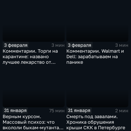
Китая отразится на ценах
бизнеса Apple
3 февраля
3 февраля
3 мин
3 мин
Комментарии. Торги на
Комментарии. Walmart и
карантине: названо
Dell: зарабатываем на
лучшее лекарство от
панике
коррекции
31 января
31 января
75 мин
2 мин
Верным курсом.
Смерть под завалами.
Массовый психоз: что
Хроника обрушения
вкололи быкам-мутантам,
крыши СКК в Петербурге