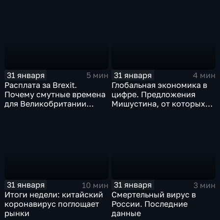
когда рухнет доллар и
почему месть Китая
станет страшнее вируса
31 января
31 января
5 мин
4 мин
Расплата за Brexit.
Глобальная экономика в
Почему смутные времена
цифре. Предложения
для Великобритании
Мишустина, от которых
только начинаются
ЕАЭС не сможет
отказаться
31 января
31 января
10 мин
3 мин
Итоги недели: китайский
Смертельный вирус в
коронавирус поглощает
России. Последние
рынки
данные