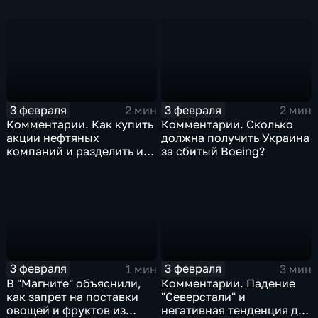
изоляция Поднебесной
борьбе с коронавирусом
3 февраля
3 февраля
2 мин
2 мин
Комментарии. Как купить
Комментарии. Сколько
акции нефтяных
должна получить Украина
компаний и разделить их
за сбитый Boeing?
доход
3 февраля
3 февраля
1 мин
3 мин
В "Магните" объяснили,
Комментарии. Падение
как запрет на поставки
"Северстали" и
овощей и фруктов из
негативная тенденция для