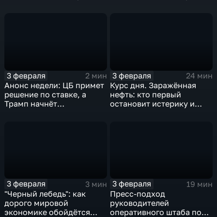
удар
3 февраля
3 февраля
2 мин
24 мин
Анонс недели: ЦБ примет
Курс дня. Заражённая
решение по ставке, а
нефть: кто первый
Трамп начнёт
остановит истерику и
предвыборную гонку
почему ОПЕК лучше не
вмешиваться
3 февраля
3 февраля
3 мин
19 мин
"Черный лебедь": как
Пресс-подход
дорого мировой
руководителей
экономике обойдётся
оперативного штаба по