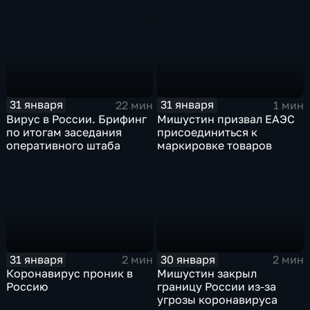
31 января
31 января
22 мин
1 мин
Вирус в России. Брифинг
Мишустин призвал ЕАЭС
по итогам заседания
присоединиться к
оперативного штаба
маркировке товаров
31 января
30 января
2 мин
2 мин
Коронавирус проник в
Мишустин закрыл
Россию
границу России из-за
угрозы коронавируса