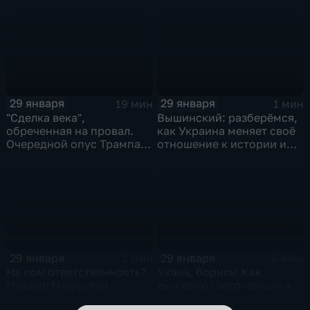
и соцзащиты Антона
Котякова
29 января
29 января
19 мин
1 мин
"Сделка века",
Вышинский: разберёмся,
обреченная на провал.
как Украина меняет своё
Очередной опус Трампа.
отношение к истории и
Жанр: политическая
почему
фантастика
29 января
29 января
2 мин
6 мин
На ком ответственность?
Ухань, борись! Как
Михаил Мишустин
выживают заточённые в
распределил обязанности
вирусном Китае?