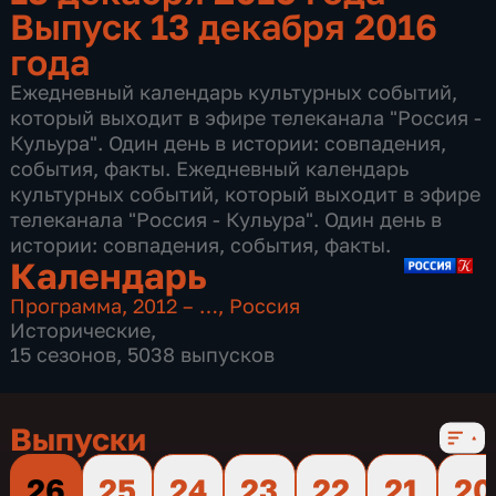
Выпуск 13 декабря 2016
года
Ежедневный календарь культурных событий,
который выходит в эфире телеканала "Россия -
Кульура". Один день в истории: совпадения,
события, факты. Ежедневный календарь
культурных событий, который выходит в эфире
телеканала "Россия - Кульура". Один день в
истории: совпадения, события, факты.
Календарь
Программа
,
2012 – …
,
Россия
Исторические
,
15 сезонов, 5038 выпусков
Выпуски
26
25
24
23
22
21
20