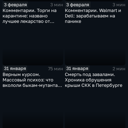
3 февраля
3 февраля
3 мин
3 мин
Комментарии. Торги на
Комментарии. Walmart и
карантине: названо
Dell: зарабатываем на
лучшее лекарство от
панике
коррекции
31 января
31 января
75 мин
2 мин
Верным курсом.
Смерть под завалами.
Массовый психоз: что
Хроника обрушения
вкололи быкам-мутантам,
крыши СКК в Петербурге
когда рухнет доллар и
почему месть Китая
станет страшнее вируса