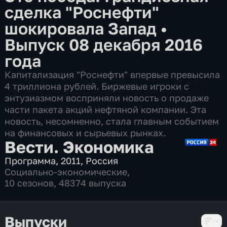
сделка "Роснефти"
шокировала Запад
•
Выпуск 08 декабря 2016
года
Капитализация "Роснефти" впервые превысила
4 триллиона рублей. Биржевые игроки с
энтузиазмом восприняли новость о продаже
части пакета акций нефтяной компании. Эта
новость, несомненно, стала главным событием
на финансовых и сырьевых рынках.
Вести. Экономика
Программа
,
2011
,
Россия
Социально-экономические
,
10 сезонов, 48374 выпуска
Выпуски