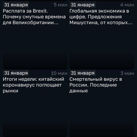
31 января
31 января
5 мин
4 мин
Расплата за Brexit.
Глобальная экономика в
Почему смутные времена
цифре. Предложения
для Великобритании
Мишустина, от которых
только начинаются
ЕАЭС не сможет
отказаться
31 января
31 января
10 мин
3 мин
Итоги недели: китайский
Смертельный вирус в
коронавирус поглощает
России. Последние
рынки
данные