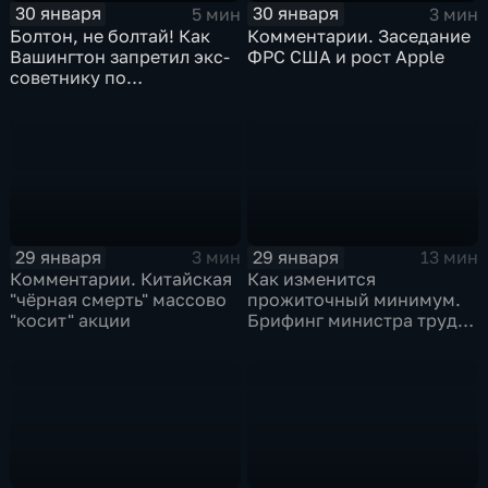
30 января
30 января
5 мин
3 мин
Болтон, не болтай! Как
Комментарии. Заседание
Вашингтон запретил экс-
ФРС США и рост Apple
советнику по
безопасности делиться
воспоминаниями
29 января
29 января
3 мин
13 мин
Комментарии. Китайская
Как изменится
"чёрная смерть" массово
прожиточный минимум.
"косит" акции
Брифинг министра труда
и соцзащиты Антона
Котякова