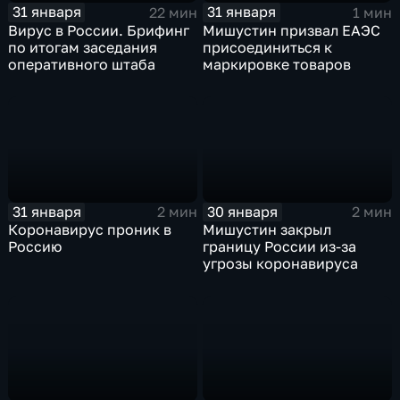
31 января
31 января
22 мин
1 мин
Вирус в России. Брифинг
Мишустин призвал ЕАЭС
по итогам заседания
присоединиться к
оперативного штаба
маркировке товаров
31 января
30 января
2 мин
2 мин
Коронавирус проник в
Мишустин закрыл
Россию
границу России из-за
угрозы коронавируса