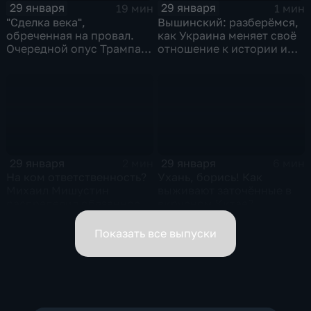
29 января
29 января
19 мин
1 мин
"Сделка века",
Вышинский: разберёмся,
обреченная на провал.
как Украина меняет своё
Очередной опус Трампа.
отношение к истории и
Жанр: политическая
почему
фантастика
29 января
29 января
2 мин
6 мин
На ком ответственность?
Ухань, борись! Как
Михаил Мишустин
выживают заточённые в
распределил обязанности
вирусном Китае?
вице-премьеров
Показать все выпуски