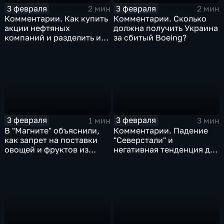
3 февраля
3 февраля
2 мин
2 мин
Комментарии. Как купить
Комментарии. Сколько
акции нефтяных
должна получить Украина
компаний и разделить их
за сбитый Boeing?
доход
3 февраля
3 февраля
1 мин
3 мин
В "Магните" объяснили,
Комментарии. Падение
как запрет на поставки
"Северстали" и
овощей и фруктов из
негативная тенденция для
Китая отразится на ценах
бизнеса Apple