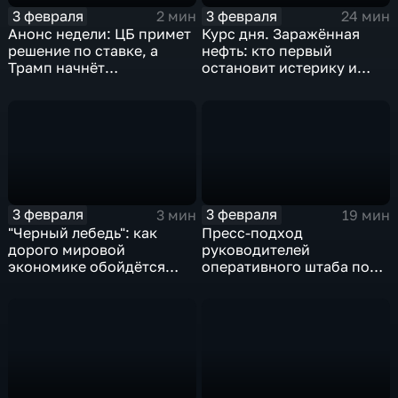
3 февраля
3 февраля
2 мин
24 мин
Анонс недели: ЦБ примет
Курс дня. Заражённая
решение по ставке, а
нефть: кто первый
Трамп начнёт
остановит истерику и
предвыборную гонку
почему ОПЕК лучше не
вмешиваться
3 февраля
3 февраля
3 мин
19 мин
"Черный лебедь": как
Пресс-подход
дорого мировой
руководителей
экономике обойдётся
оперативного штаба по
изоляция Поднебесной
борьбе с коронавирусом