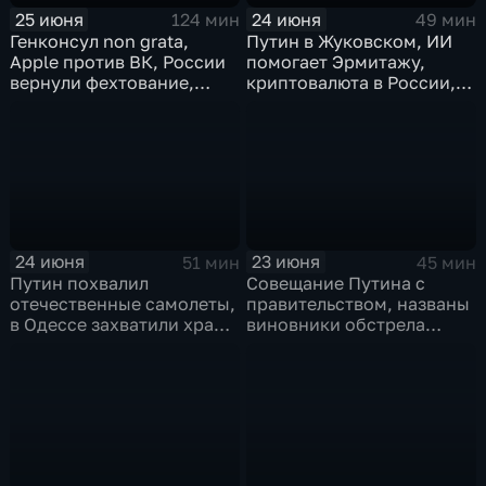
25 июня
24 июня
124 мин
49 мин
Генконсул non grata,
Путин в Жуковском, ИИ
Apple против ВК, России
помогает Эрмитажу,
вернули фехтование,
криптовалюта в России,
Дитер Болен влип
ПМЮФ открылся в СПб
24 июня
23 июня
51 мин
45 мин
Путин похвалил
Совещание Путина с
отечественные самолеты,
правительством, названы
в Одессе захватили храм,
виновники обстрела
Гданьск без Зеленского
детей, похороны юного
героя в Ингушетии