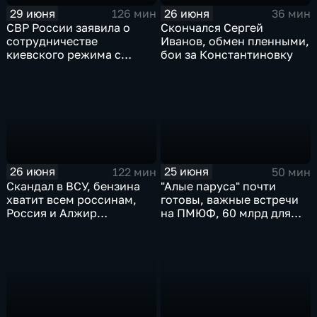
29 июня
26 июня
126 мин
36 мин
СВР России заявила о
Скончался Сергей
сотрудничестве
Иванов, обмен пленными,
киевского режима с
бои за Константиновку
мексиканскими
наркокартелями.
26 июня
25 июня
122 мин
50 мин
Скандал в ВСУ, бензина
"Алые паруса" почти
хватит всем россинам,
готовы, важные встречи
Россия и Алжир
на ПМЮФ, 60 млрд для
наращивают торговый
аграриев
оборот