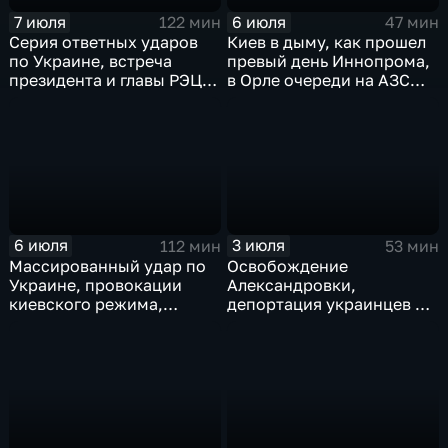
7 июля
6 июля
122 мин
47 мин
Серия ответных ударов
Киев в дыму, как прошел
по Украине, встреча
превый день Иннопрома,
президента и главы РЭЦ,
в Орле очереди на АЗС
саммит альянса в Анкаре,
стали меньше, биохакер
теракт в Монако
Брайан Джонсон
рассказал о редкой
болезни
6 июля
3 июля
112 мин
53 мин
Массированный удар по
Освобождение
Украине, провокации
Александровки,
киевского режима,
депортация украинцев из
развитие регионов
Германии и масштабные
тульские перспективы,
проекты ВТБ на Чукотке
скандал на чемпионате
мира