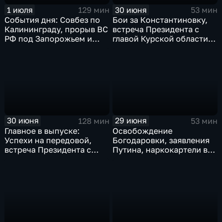
1 июля
30 июня
129 мин
53 мин
События дня: Совбез по
Бои за Константиновку,
Калининграду, прорыв ВС
встреча Президента с
РФ под Запорожьем и
главой Курской области и
исторический рекорд
ликвидация олигарха в
Мбаппе
Монако
30 июня
29 июня
128 мин
53 мин
Главное в выпуске:
Освобождение
Успехи на передовой,
Богодаровки, заявления
встреча Президента с
Путина, наркокартели в
главой Курской области и
Киеве, ядерный вопрос
исторический теракт в
Финляндии, возвращение
Монако
пленных, шторм в Париже
и плей-офф ЧМ