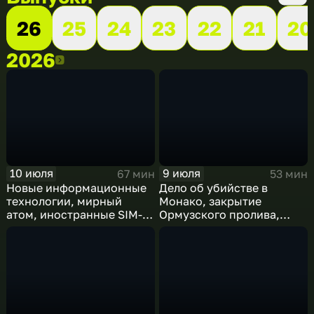
26
25
24
23
22
21
20
2026
2026
10 июля
9 июля
67 мин
53 мин
Новые информационные
Дело об убийстве в
технологии, мирный
Монако, закрытие
атом, иностранные SIM-
Ормузского пролива,
карты и обход
рост продаж книг в
блокировок
России