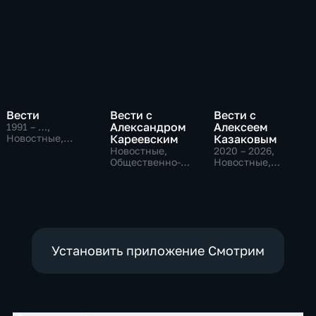
Вести
Вести с
Вести с
Александром
Алексеем
1991 – …
,
Новостные,
Кареевским
Казаковым
Общественно-
Новостные,
2020 – 2026
,
политические,
Общественно-
Новостные,
социально-
политические
Общественно-
экономические
политические
Установить приложение Смотрим