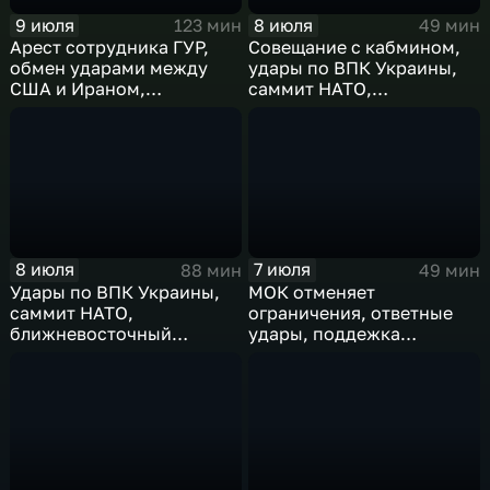
9 июля
8 июля
123 мин
49 мин
Арест сотрудника ГУР,
Совещание с кабмином,
обмен ударами между
удары по ВПК Украины,
США и Ираном,
саммит НАТО,
результаты
ближневосточный
международного
конфликт, слияние
сотрудничества,
циклонов
суперциклон и эффект
Фудзивары
8 июля
7 июля
88 мин
49 мин
Удары по ВПК Украины,
МОК отменяет
саммит НАТО,
ограничения, ответные
ближневосточный
удары, поддежка
конфликт,новые драмы
экспорта, теракт в
чемпионата мира,
Монако
слияние циклонов