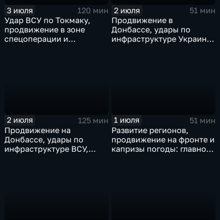
3 июля
2 июля
120 мин
51 мин
Удар ВСУ по Токмаку,
Продвижение в
продвижение в зоне
Донбассе, удары по
спецоперации и
инфраструктуре Украины,
прощание с Али Хаменеи
юбилей Калининградской
в Иране
области, переговоры в
Армении, рекорд Бельгии
на ЧМ и ливни в Москве.
2 июля
1 июля
125 мин
51 мин
Продвижение на
Развитие регионов,
Донбассе, удары по
продвижение на фронте и
инфраструктуре ВСУ,
капризы погоды: главное
юбилей Калининградской
к этому часу
области, визит фон дер
Ляйен в Армению, рекорд
Бельгии на ЧМ и скорые
ливни в Москве.