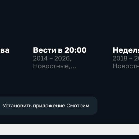
ква
Вести в 20:00
Неделя
2014 – 2026
,
2018 – 
Новостные,
Новостн
-
Общественно-
Общест
,
политические
общест
политич
е
Установить приложение Смотрим