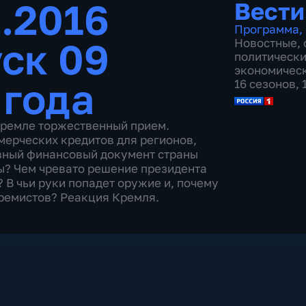
2.2016
Вести
Программа
,
ск 09
Новостные
,
политическ
экономичес
 года
16 сезонов,
 Кремле торжественный прием.
мерческих кредитов для регионов,
авный финансовый документ страны
ы? Чем чревато решение президента
 В чьи руки попадет оружие и, почему
тремистов? Реакция Кремля.