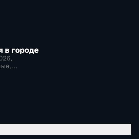
 в городе
2026
,
ые,
во,
венно-
еские