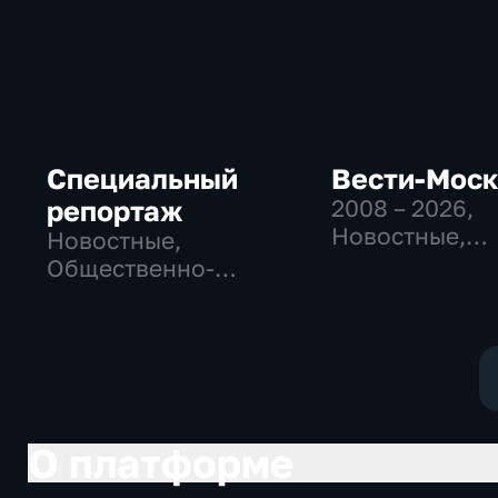
Специальный
Вести-Мос
репортаж
2008 – 2026
,
Новостные,
Новостные,
Общественно
Общественно-
политические
политические,
социально-
социально-
экономически
экономические
О платформе