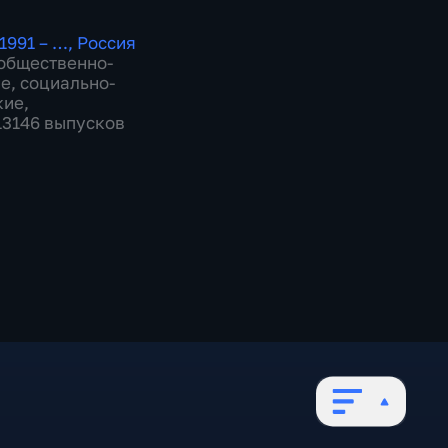
1991 – …
,
Россия
общественно-
ие
,
социально-
кие
,
 13146 выпусков